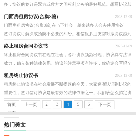
多，协议的签订是双方或数方之间权利义务的最好规范。想写协议却
不知道该请教谁？以下是小编收集整理的出租房协议...
门面房租房协议(合集8篇)
2023-12-09
门面房租房协议(合集8篇)在当下社会，越来越多人会去使用协议，
签订协议可解决或预防不必要的纠纷。相信很多朋友都对拟协议感到
非常苦恼吧，以下是小编收集整理的门面房租房协议，...
终止租房合同协议书
2023-12-09
终止租房合同协议书在现在社会，各种协议频频出现，协议具有法律
效力，确立某种法律关系。协议的注意事项有许多，你确定会写吗？
以下是小编收集整理的终止租房合同协议书，希望对大家有...
租房终止协议书
2023-12-09
租房终止协议书在社会发展不断提速的今天，大家逐渐认识到协议的
重要性，签订签订协议是最有效的法律依据之一。我们该怎么拟定协
议呢？下面是小编收集整理的租房终止协议书，供大家...
2
3
4
5
6
首页
上一页
下一页
尾页
热门美文