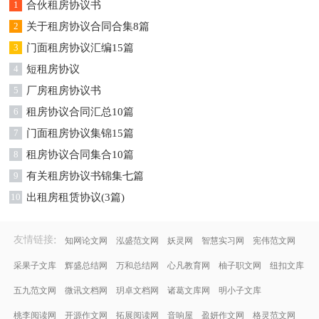
1
合伙租房协议书
2
关于租房协议合同合集8篇
3
门面租房协议汇编15篇
4
短租房协议
5
厂房租房协议书
6
租房协议合同汇总10篇
7
门面租房协议集锦15篇
8
租房协议合同集合10篇
9
有关租房协议书锦集七篇
10
出租房租赁协议(3篇)
:
友情链接
知网论文网
泓盛范文网
妖灵网
智慧实习网
宪伟范文网
采果子文库
辉盛总结网
万和总结网
心凡教育网
柚子职文网
纽扣文库
五九范文网
微讯文档网
玥卓文档网
诸葛文库网
明小子文库
桃李阅读网
开源作文网
拓展阅读网
音响屋
盈妍作文网
格灵范文网