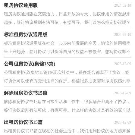
议呢？以下是小编整理的租房安全协议，欢迎阅读，希望...
租房协议通用版
2024-02-10
租房协议通用版在充满活力，日益开放的今天，协议使用的情况越来
越多，签订协议后则有法可依，有据可寻。我们该怎么拟定协议呢？
下面是小编整理的租房协议通用版，欢迎阅读与收藏。租房...
标准租房协议通用版
2024-02-10
标准租房协议通用版在社会一步步向前发展的今天，协议的使用频率
呈上升趋势，签订协议可以保障自身的权益不被侵害。想写协议却不
知道该请教谁？下面是小编整理的标准租房协议通用...
公司租房协议(集锦15篇)
2023-12-09
公司租房协议(集锦15篇)在现实社会中，很多场合都离不了协议，签
订协议可以使双方受到法律的保护。相信很多朋友都对拟协议感到非
常苦恼吧，以下是小编整理的公司租房协议，欢迎大家...
解除租房协议书15篇
2023-12-09
解除租房协议书15篇在日常生活和工作中，很多场合都离不了协议，
签订协议后则有法可依，有据可寻。什么样的协议才是有效的呢？以
下是小编帮大家整理的解除租房协议书，欢迎阅读，希望大...
出租房协议书15篇
2023-12-09
出租房协议书15篇在现在的社会生活中，我们用到协议的地方越来越