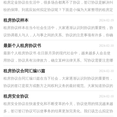
租房定金协议在生活中，很多场合都离不了协议，签订协议是解决纠
纷的保障。到底应如何拟定协议呢？下面是小编为大家整理的租房定
金协议，欢迎阅读，希望大家能够喜欢。租房定金协议1...
租房协议样本
2024-02-19
租房协议样本在当今社会生活中，大家逐渐认识到协议的重要性，协
议协调着人与人，人与事之间的关系。协议的注意事项有许多，你确
定会写吗？以下是小编精心整理的租房协议样本，欢迎阅读...
最新个人租房协议书
2024-02-10
最新个人租房协议书 在日新月异的现代社会中，越来越多人会去使
用协议，协议具有法律效力，确立某种法律关系。写协议需要注意哪
些问题呢？以下是小编精心整理的 最新个人租房协议...
租房协议合同汇编15篇
2024-02-10
租房协议合同汇编15篇在当下社会，大家逐渐认识到协议的重要性，
协议的签订是双方或数方之间权利义务的最好规范。大家知道协议的
格式吗？下面是小编为大家收集的租房协议合同，希望...
租房安全协议
2024-02-10
租房安全协议在快速变化和不断变革的今天，协议使用的情况越来越
多，签订签订协议可以使事务的结果更加完美化。我们该怎么拟定协