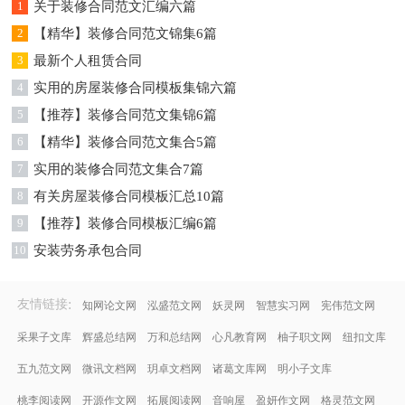
1
关于装修合同范文汇编六篇
2
【精华】装修合同范文锦集6篇
3
最新个人租赁合同
4
实用的房屋装修合同模板集锦六篇
5
【推荐】装修合同范文集锦6篇
6
【精华】装修合同范文集合5篇
7
实用的装修合同范文集合7篇
8
有关房屋装修合同模板汇总10篇
9
【推荐】装修合同模板汇编6篇
10
安装劳务承包合同
:
友情链接
知网论文网
泓盛范文网
妖灵网
智慧实习网
宪伟范文网
采果子文库
辉盛总结网
万和总结网
心凡教育网
柚子职文网
纽扣文库
五九范文网
微讯文档网
玥卓文档网
诸葛文库网
明小子文库
桃李阅读网
开源作文网
拓展阅读网
音响屋
盈妍作文网
格灵范文网