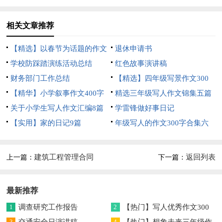
相关文章推荐
【精选】以春节为话题的作文
退休申请书
锦集8篇
学校防踩踏演练活动总结
红色故事演讲稿
财务部门工作总结
【精选】四年级写景作文300
【精华】小学叙事作文400字
字集合五篇
精选三年级写人作文锦集五篇
集锦九篇
关于小学生写人作文汇编8篇
学雷锋做好事日记
【实用】家的日记9篇
年级写人的作文300字合集六
篇
建筑工程管理合同
返回列表
上一篇：
下一篇：
最新推荐
1
调查研究工作报告
2
【热门】写人优秀作文300
3
交通安全日演讲稿
字集合7篇
4
【热门】想象未来三年级作