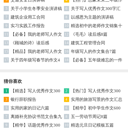
5
关于小学生冬季安全演讲稿
文汇编7篇
6
关于写人优秀作文300字汇
7
建筑企业用工合同
编六篇
8
以感恩为主题的演讲稿
9
实习实践工作报告
10
精选初中的老师作文锦集十
11
【必备】我的老师写人作文
篇
12
《毛毛》读后感8篇
集合八篇
13
《顾城的诗》读后感
14
建筑工程管理合同
15
【精品】我的老师写人作文
16
年级写人的作文集合7篇
集合5篇
17
关于四年级写春节的作文4
18
【必备】五年级难忘的一件
篇
事作文300字集锦6篇
猜你喜欢
1
【精选】写人优秀作文300
2
【热门】写人优秀作文300
字集锦八篇
3
银行辞职报告
字汇总8篇
4
实用的旅游写景的作文汇总
5
实用的家的日记六篇
九篇
6
【精华】初中学生作文600
7
离婚补充协议书范文合集九
字集合十篇
8
五一劳动节周记8篇
篇
9
【精华】话题优秀作文300
10
精选元旦日记模板五篇