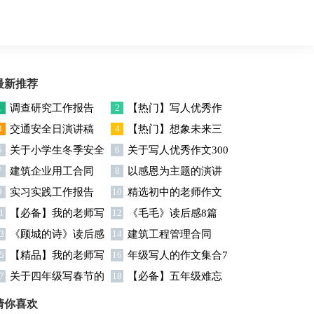
最新推荐
1
调查研究工作报告
2
【热门】写人优秀作
3
交通安全日演讲稿
4
【热门】想象未来三
文300字集合7篇
5
关于小学生冬季安全
6
关于写人优秀作文300
年级作文汇编7篇
7
建筑企业用工合同
8
以感恩为主题的演讲
演讲稿
字汇编六篇
9
实习实践工作报告
10
精选初中的老师作文
稿
1
【必备】我的老师写
12
《毛毛》读后感8篇
锦集十篇
3
《顾城的诗》读后感
14
建筑工程管理合同
人作文集合八篇
5
【精品】我的老师写
16
年级写人的作文集合7
7
关于四年级写春节的
18
【必备】五年级难忘
人作文集合5篇
篇
作文4篇
的一件事作文300字集锦6
猜你喜欢