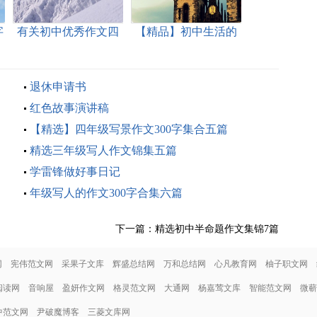
字
有关初中优秀作文四
【精品】初中生活的
篇
作文七篇
退休申请书
红色故事演讲稿
【精选】四年级写景作文300字集合五篇
精选三年级写人作文锦集五篇
学雷锋做好事日记
年级写人的作文300字合集六篇
下一篇：
精选初中半命题作文集锦7篇
网
宪伟范文网
采果子文库
辉盛总结网
万和总结网
心凡教育网
柚子职文网
阅读网
音响屋
盈妍作文网
格灵范文网
大通网
杨嘉莺文库
智能范文网
微蕲
中范文网
尹破魔博客
三菱文库网