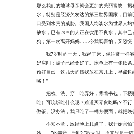
那么我们的地球母亲就会更加的美丽富饶！据
水，特别是经济欠发达的第三世界国家，目前已
口受到水荒的威胁。我国人均淡水为世界人均水
缺水，已有29％的人正在饮用不良水，其中已有
狗；第一次离开妈妈……令我既害怕，又恐慌
我7岁时的一天，我起了床，像往常一样
妈房间：被子已经叠好了。床单上有一张纸条
顾好自己，这几天的钱我放在茶几上，早点也
咯！”
把梳、洗、穿、吃弄好，背着书包，下楼
吃）可晚饭吃什么呢？难道买零食吃吗？不行
做饭。没办法，我只吃了一桶方便面，就把晚
不知不觉，应经晚上11点了，我开始害怕
沙……”的声音。“谁？”我大叫。原来只是一