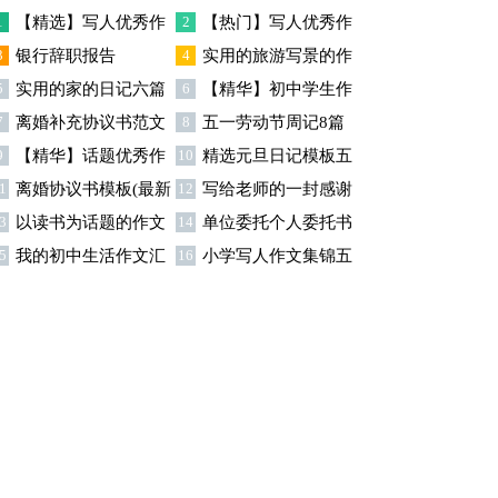
篇
1
【精选】写人优秀作
2
【热门】写人优秀作
3
银行辞职报告
4
实用的旅游写景的作
文300字集锦八篇
文300字汇总8篇
5
实用的家的日记六篇
6
【精华】初中学生作
文汇总九篇
7
离婚补充协议书范文
8
五一劳动节周记8篇
文600字集合十篇
9
【精华】话题优秀作
10
精选元旦日记模板五
合集九篇
1
离婚协议书模板(最新
12
写给老师的一封感谢
文300字集合9篇
篇
3
以读书为话题的作文
14
单位委托个人委托书
)
信模板汇编9篇
5
我的初中生活作文汇
16
小学写人作文集锦五
(精选15篇)
15篇
总5篇
篇