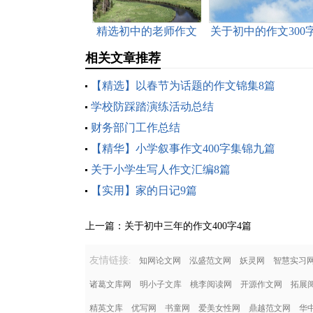
精选初中的老师作文
关于初中的作文300
锦集十篇
九篇
相关文章推荐
【精选】以春节为话题的作文锦集8篇
学校防踩踏演练活动总结
财务部门工作总结
【精华】小学叙事作文400字集锦九篇
关于小学生写人作文汇编8篇
【实用】家的日记9篇
上一篇：
关于初中三年的作文400字4篇
友情链接
:
知网论文网
泓盛范文网
妖灵网
智慧实习
诸葛文库网
明小子文库
桃李阅读网
开源作文网
拓展
精英文库
优写网
书童网
爱美女性网
鼎越范文网
华