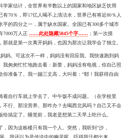
科学家估计，全世界有半数以上的国家和地区缺乏饮用
有70％，即17亿人喝不上清洁水，世界已有将近80％人
平的四分之一，属于缺水国家。全国已有300多个城市
7000万人正
……此处隐藏5845个字……
；第一次摸
，那就是第一次离开妈妈，也因为那次让我学会了独立。
喊妈妈。可这次不一样，妈妈没有回应我。我快速跑到妈
。我匆匆忙忙地跑去看：新蕾，妈妈没有电视，你自己照
给你准备了。我一蹦三丈高，大叫着：“耶！我获得自由
骑着自行车就上学去了。中午饭不成问题。（在学校里
，不行、那没营养。那咋办？去喝西北风吗？自己又不会
饭给搞定了。睡觉前，我老是想第二天早上吃什么。
了，因为这栋楼只有我一个人。突然，我听到“沙，
阵风，我还以为是传说中的幽灵呢，吓得我汗都出来