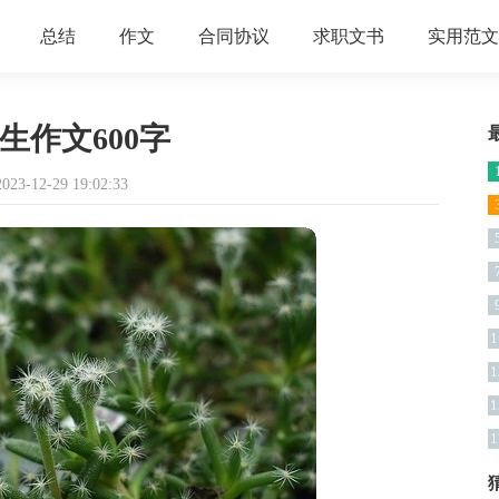
总结
作文
合同协议
求职文书
实用范文
生作文600字
3-12-29 19:02:33
1
1
1
1