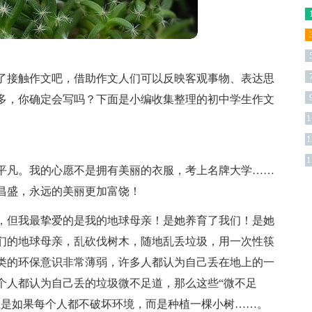
了接触作文吧，借助作文人们可以反映客观事物、表达思
多，你确定会写吗？下面是小编收集整理的初中学生作文
1
。
1
版
1
平凡。我的心愿不是拥有美丽的衣服，考上名牌大学……
昌盛，永远的美丽更加富饶！
，但我最挚爱的是我的地球母亲！是她养育了我们！是她
们的地球母亲，乱砍伐树木，随地乱丢垃圾，用一次性筷
类的环保意识非常薄弱，许多人都认为自己丢在地上的一
个人都认为自己丢的垃圾微不足道，那么这些“微不足
但是如果每个人都不破坏环境，而是种植一棵小树……。