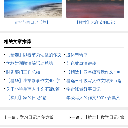
元宵节的日记【荐】
【推荐】元宵节的日记
相关文章推荐
【精选】以春节为话题的作文
退休申请书
锦集8篇
学校防踩踏演练活动总结
红色故事演讲稿
财务部门工作总结
【精选】四年级写景作文300
【精华】小学叙事作文400字
字集合五篇
精选三年级写人作文锦集五篇
集锦九篇
关于小学生写人作文汇编8篇
学雷锋做好事日记
【实用】家的日记9篇
年级写人的作文300字合集六
篇
学习日记合集六篇
【推荐】数学日记4篇
上一篇：
下一篇：