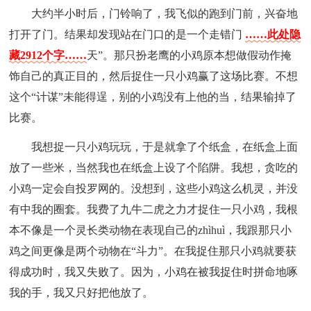
大约半小时后，门铃响了，我飞似的跑到门前，兴奋地
打开了门。结果却发现站在门口的是一个走错门
……此处隐
藏2912个字……
天”。那只扮老鹰的小鸡原本想做假动作掩
饰自己的真正目的，然后捉住一只小鸡赢了这场比赛。不想
这个“计谋”未能得逞，别的小鸡没有上他的当，结果输掉了
比赛。
我想捉一只小鸡玩玩，于是就拿了个纸盒，在纸盒上面
放了一些米，当然我也在纸盒上设了个陷阱。我想，贪吃的
小鸡一定会自投罗网的。没想到，这些小鸡这么机灵，并没
有中我的圈套。我费了九牛二虎之力才捉住一只小鸡，我根
本不像是一个灵长类动物在表现自己的zhìhuì，我跟那只小
鸡之间更像是两个动物在“斗力”。在我捉住那只小鸡就要获
得成功时，我又失败了。因为，小鸡在被我捉住时拼命地啄
我的手，我又只好把他放了。