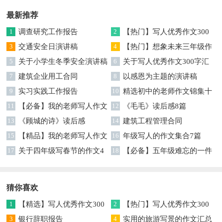
最新推荐
1
调查研究工作报告
2
【热门】写人优秀作文300
3
交通安全日演讲稿
字集合7篇
4
【热门】想象未来三年级作
5
关于小学生冬季安全演讲稿
文汇编7篇
6
关于写人优秀作文300字汇
7
建筑企业用工合同
编六篇
8
以感恩为主题的演讲稿
9
实习实践工作报告
10
精选初中的老师作文锦集十
11
【必备】我的老师写人作文
篇
12
《毛毛》读后感8篇
集合八篇
13
《顾城的诗》读后感
14
建筑工程管理合同
15
【精品】我的老师写人作文
16
年级写人的作文集合7篇
集合5篇
17
关于四年级写春节的作文4
18
【必备】五年级难忘的一件
篇
事作文300字集锦6篇
猜你喜欢
1
【精选】写人优秀作文300
2
【热门】写人优秀作文300
字集锦八篇
3
银行辞职报告
字汇总8篇
4
实用的旅游写景的作文汇总