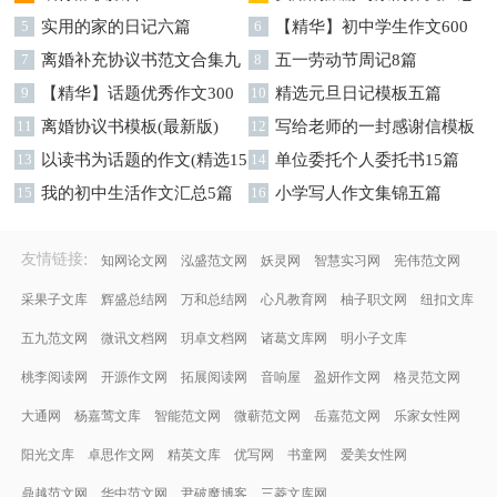
5
实用的家的日记六篇
九篇
6
【精华】初中学生作文600
7
离婚补充协议书范文合集九
字集合十篇
8
五一劳动节周记8篇
篇
9
【精华】话题优秀作文300
10
精选元旦日记模板五篇
字集合9篇
11
离婚协议书模板(最新版)
12
写给老师的一封感谢信模板
13
以读书为话题的作文(精选15
汇编9篇
14
单位委托个人委托书15篇
篇)
15
我的初中生活作文汇总5篇
16
小学写人作文集锦五篇
:
友情链接
知网论文网
泓盛范文网
妖灵网
智慧实习网
宪伟范文网
采果子文库
辉盛总结网
万和总结网
心凡教育网
柚子职文网
纽扣文库
五九范文网
微讯文档网
玥卓文档网
诸葛文库网
明小子文库
桃李阅读网
开源作文网
拓展阅读网
音响屋
盈妍作文网
格灵范文网
大通网
杨嘉莺文库
智能范文网
微蕲范文网
岳嘉范文网
乐家女性网
阳光文库
卓思作文网
精英文库
优写网
书童网
爱美女性网
鼎越范文网
华中范文网
尹破魔博客
三菱文库网