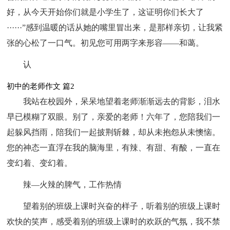
好，从今天开始你们就是小学生了，这证明你们长大了
······”感到温暖的话从她的嘴里冒出来，是那样亲切，让我紧
张的心松了一口气。初见您可用两字来形容——和蔼。
认
初中的老师作文 篇2
我站在校园外，呆呆地望着老师渐渐远去的背影，泪水
早已模糊了双眼。别了，亲爱的老师！六年了，您陪我们一
起躲风挡雨，陪我们一起披荆斩棘，却从未抱怨从未懊恼。
您的神态一直浮在我的脑海里，有辣、有甜、有酸，一直在
变幻着、变幻着。
辣—火辣的脾气，工作热情
望着别的班级上课时兴奋的样子，听着别的班级上课时
欢快的笑声，感受着别的班级上课时的欢跃的气氛，我不禁