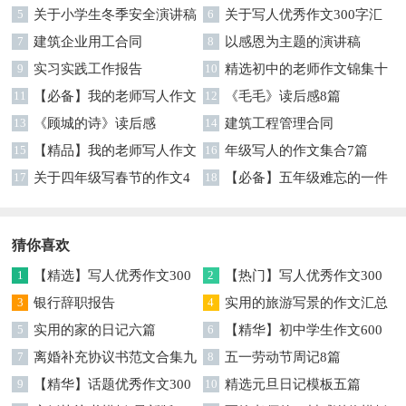
5
关于小学生冬季安全演讲稿
文汇编7篇
6
关于写人优秀作文300字汇
7
建筑企业用工合同
编六篇
8
以感恩为主题的演讲稿
9
实习实践工作报告
10
精选初中的老师作文锦集十
11
【必备】我的老师写人作文
篇
12
《毛毛》读后感8篇
集合八篇
13
《顾城的诗》读后感
14
建筑工程管理合同
15
【精品】我的老师写人作文
16
年级写人的作文集合7篇
集合5篇
17
关于四年级写春节的作文4
18
【必备】五年级难忘的一件
篇
事作文300字集锦6篇
猜你喜欢
1
【精选】写人优秀作文300
2
【热门】写人优秀作文300
字集锦八篇
3
银行辞职报告
字汇总8篇
4
实用的旅游写景的作文汇总
5
实用的家的日记六篇
九篇
6
【精华】初中学生作文600
7
离婚补充协议书范文合集九
字集合十篇
8
五一劳动节周记8篇
篇
9
【精华】话题优秀作文300
10
精选元旦日记模板五篇