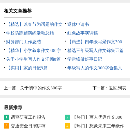
相关文章推荐
【精选】以春节为话题的作文
退休申请书
锦集8篇
学校防踩踏演练活动总结
红色故事演讲稿
财务部门工作总结
【精选】四年级写景作文300
【精华】小学叙事作文400字
字集合五篇
精选三年级写人作文锦集五篇
集锦九篇
关于小学生写人作文汇编8篇
学雷锋做好事日记
【实用】家的日记9篇
年级写人的作文300字合集六
篇
关于初中的作文300字
返回列表
上一篇：
下一篇：
九篇
最新推荐
1
调查研究工作报告
2
【热门】写人优秀作文300
3
交通安全日演讲稿
字集合7篇
4
【热门】想象未来三年级作