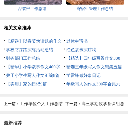
品管部工作总结
寄宿生管理工作总结
相关文章推荐
【精选】以春节为话题的作文
退休申请书
锦集8篇
学校防踩踏演练活动总结
红色故事演讲稿
财务部门工作总结
【精选】四年级写景作文300
【精华】小学叙事作文400字
字集合五篇
精选三年级写人作文锦集五篇
集锦九篇
关于小学生写人作文汇编8篇
学雷锋做好事日记
【实用】家的日记9篇
年级写人的作文300字合集六
篇
工作单位个人工作总结
高三学期数学备课组总
上一篇：
下一篇：
范文
结
最新推荐