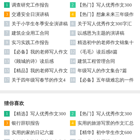
1
调查研究工作报告
2
【热门】写人优秀作文300
3
交通安全日演讲稿
字集合7篇
4
【热门】想象未来三年级作
5
关于小学生冬季安全演讲稿
文汇编7篇
6
关于写人优秀作文300字汇
7
建筑企业用工合同
编六篇
8
以感恩为主题的演讲稿
9
实习实践工作报告
10
精选初中的老师作文锦集十
11
【必备】我的老师写人作文
篇
12
《毛毛》读后感8篇
集合八篇
13
《顾城的诗》读后感
14
建筑工程管理合同
15
【精品】我的老师写人作文
16
年级写人的作文集合7篇
集合5篇
17
关于四年级写春节的作文4
18
【必备】五年级难忘的一件
篇
事作文300字集锦6篇
猜你喜欢
1
【精选】写人优秀作文300
2
【热门】写人优秀作文300
字集锦八篇
3
银行辞职报告
字汇总8篇
4
实用的旅游写景的作文汇总
5
实用的家的日记六篇
九篇
6
【精华】初中学生作文600