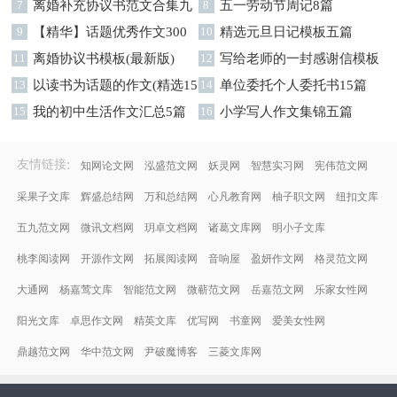
7
离婚补充协议书范文合集九
字集合十篇
8
五一劳动节周记8篇
篇
9
【精华】话题优秀作文300
10
精选元旦日记模板五篇
字集合9篇
11
离婚协议书模板(最新版)
12
写给老师的一封感谢信模板
13
以读书为话题的作文(精选15
汇编9篇
14
单位委托个人委托书15篇
篇)
15
我的初中生活作文汇总5篇
16
小学写人作文集锦五篇
:
友情链接
知网论文网
泓盛范文网
妖灵网
智慧实习网
宪伟范文网
采果子文库
辉盛总结网
万和总结网
心凡教育网
柚子职文网
纽扣文库
五九范文网
微讯文档网
玥卓文档网
诸葛文库网
明小子文库
桃李阅读网
开源作文网
拓展阅读网
音响屋
盈妍作文网
格灵范文网
大通网
杨嘉莺文库
智能范文网
微蕲范文网
岳嘉范文网
乐家女性网
阳光文库
卓思作文网
精英文库
优写网
书童网
爱美女性网
鼎越范文网
华中范文网
尹破魔博客
三菱文库网