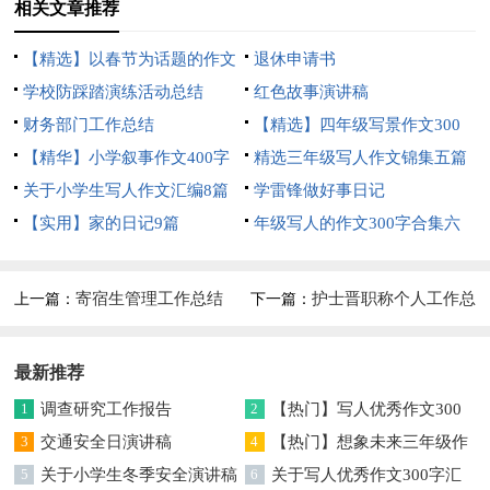
相关文章推荐
【精选】以春节为话题的作文
退休申请书
锦集8篇
学校防踩踏演练活动总结
红色故事演讲稿
财务部门工作总结
【精选】四年级写景作文300
【精华】小学叙事作文400字
字集合五篇
精选三年级写人作文锦集五篇
集锦九篇
关于小学生写人作文汇编8篇
学雷锋做好事日记
【实用】家的日记9篇
年级写人的作文300字合集六
篇
寄宿生管理工作总结
护士晋职称个人工作总
上一篇：
下一篇：
结范文（通用5篇）
最新推荐
1
调查研究工作报告
2
【热门】写人优秀作文300
3
交通安全日演讲稿
字集合7篇
4
【热门】想象未来三年级作
5
关于小学生冬季安全演讲稿
文汇编7篇
6
关于写人优秀作文300字汇