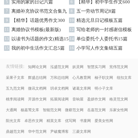
5
实用的家的日记六篇
九篇
6
【精华】初中学生作文600
7
离婚补充协议书范文合集九
字集合十篇
8
五一劳动节周记8篇
篇
9
【精华】话题优秀作文300
10
精选元旦日记模板五篇
字集合9篇
11
离婚协议书模板(最新版)
12
写给老师的一封感谢信模板
13
以读书为话题的作文(精选15
汇编9篇
14
单位委托个人委托书15篇
篇)
15
我的初中生活作文汇总5篇
16
小学写人作文集锦五篇
:
友情链接
知网论文网
泓盛范文网
妖灵网
智慧实习网
宪伟范文网
采果子文库
辉盛总结网
万和总结网
心凡教育网
柚子职文网
纽扣文库
五九范文网
微讯文档网
玥卓文档网
诸葛文库网
明小子文库
桃李阅读网
开源作文网
拓展阅读网
音响屋
盈妍作文网
格灵范文网
大通网
杨嘉莺文库
智能范文网
微蕲范文网
岳嘉范文网
乐家女性网
阳光文库
卓思作文网
精英文库
优写网
书童网
爱美女性网
鼎越范文网
华中范文网
尹破魔博客
三菱文库网