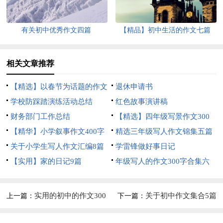
有关初中优秀作文四篇
【精品】初中生活的作文七篇
相关文章推荐
【精选】以春节为话题的作文
退休申请书
锦集8篇
学校防踩踏演练活动总结
红色故事演讲稿
财务部门工作总结
【精选】四年级写景作文300
【精华】小学叙事作文400字
字集合五篇
精选三年级写人作文锦集五篇
集锦九篇
关于小学生写人作文汇编8篇
学雷锋做好事日记
【实用】家的日记9篇
年级写人的作文300字合集六
篇
实用的初中的作文300
关于初中作文集合5篇
上一篇：
下一篇：
字10篇