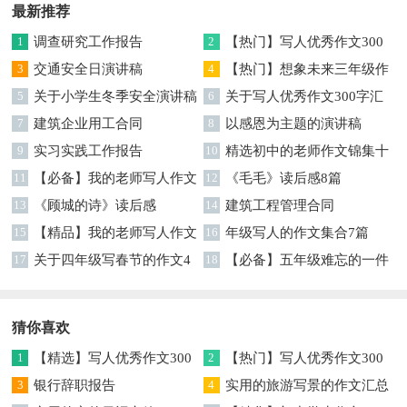
最新推荐
1
调查研究工作报告
2
【热门】写人优秀作文300
3
交通安全日演讲稿
字集合7篇
4
【热门】想象未来三年级作
5
关于小学生冬季安全演讲稿
文汇编7篇
6
关于写人优秀作文300字汇
7
建筑企业用工合同
编六篇
8
以感恩为主题的演讲稿
9
实习实践工作报告
10
精选初中的老师作文锦集十
11
【必备】我的老师写人作文
篇
12
《毛毛》读后感8篇
集合八篇
13
《顾城的诗》读后感
14
建筑工程管理合同
15
【精品】我的老师写人作文
16
年级写人的作文集合7篇
集合5篇
17
关于四年级写春节的作文4
18
【必备】五年级难忘的一件
篇
事作文300字集锦6篇
猜你喜欢
1
【精选】写人优秀作文300
2
【热门】写人优秀作文300
字集锦八篇
3
银行辞职报告
字汇总8篇
4
实用的旅游写景的作文汇总