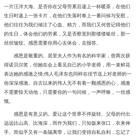
一片汪洋大海。是否你在父母劳累后递上一杯暖茶，在他们
生日时递上一张卡片，在他们失落时奉上一番问候与安慰，
他们往往为我们倾注了心血、精力，而我们又何曾记得他们
的生日，体会他们的劳累，又是否察觉到那缕缕银丝，那一
丝丝皱纹。感恩需要你用心去体会，去报答。
感恩是敬重的。居里夫人作为有名的科学家，曾两次获
得诺贝尔奖，但她在会上看见自己的小学老师，用一束鲜花
表达她的感激之情;伟人毛泽东也同样在佳节送上对老师的一
份深深感激。自古以来的伟人无不有着一颗感恩的心，感激
不需要惊天动地，只需要你的一句问候，一声呼唤，一丝感
慨。
感恩是有意义的。爱让这个世界不停旋转。父母的付出
远远比山高、比海深，而作为我们，只知饭来张口，衣来伸
手。而似乎又有一条隔离带，让我们变得自私自利，忘记了