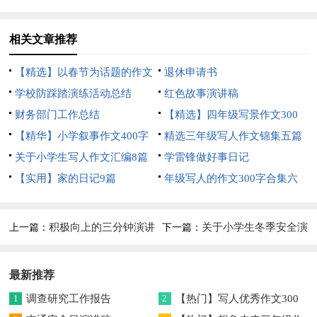
篇
相关文章推荐
【精选】以春节为话题的作文
退休申请书
锦集8篇
学校防踩踏演练活动总结
红色故事演讲稿
财务部门工作总结
【精选】四年级写景作文300
【精华】小学叙事作文400字
字集合五篇
精选三年级写人作文锦集五篇
集锦九篇
关于小学生写人作文汇编8篇
学雷锋做好事日记
【实用】家的日记9篇
年级写人的作文300字合集六
篇
积极向上的三分钟演讲
关于小学生冬季安全演
上一篇：
下一篇：
稿精选11篇
讲稿
最新推荐
1
调查研究工作报告
2
【热门】写人优秀作文300