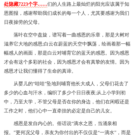
处隐藏7223个字……
们的人生路上最灿烂的阳光应该属于知
恩图报，感谢帮助我们成长的每一个人，尤其要感谢为我们
日夜操劳的父母。
落叶在空中盘旋，谱写着一曲感恩的乐章，那是大树对
滋养它大地的感恩;白云在蔚蓝的天空中飘荡，绘画着那一幅
幅感人的画面，那是白云对哺育它的蓝天的感恩。因为感恩
才会有这个多彩的社会，因为感恩才会有真挚的友情。因为
感恩才让我们懂得了生命的真谛。
从婴儿的“哇哇”坠地到哺育他长大成人，父母们花去了
多少的心血与汗水，编织了多少个日日夜夜;从上小学到初
中，乃至大学，不管父母是否在你的身边，他们在闲暇还是
工作之时，他们心中一直牵挂的必定是自己的儿女。
感恩是发自内心的。俗话说“滴水之恩，当涌泉相
报。”更何况父母，亲友为你付出的不仅仅是“一滴水”，而是