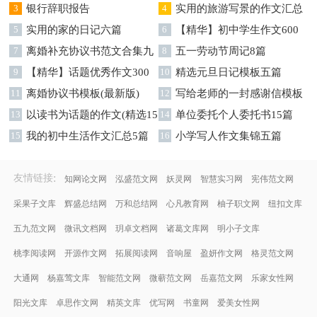
字集锦八篇
3
银行辞职报告
字汇总8篇
4
实用的旅游写景的作文汇总
5
实用的家的日记六篇
九篇
6
【精华】初中学生作文600
7
离婚补充协议书范文合集九
字集合十篇
8
五一劳动节周记8篇
篇
9
【精华】话题优秀作文300
10
精选元旦日记模板五篇
字集合9篇
11
离婚协议书模板(最新版)
12
写给老师的一封感谢信模板
13
以读书为话题的作文(精选15
汇编9篇
14
单位委托个人委托书15篇
篇)
15
我的初中生活作文汇总5篇
16
小学写人作文集锦五篇
:
友情链接
知网论文网
泓盛范文网
妖灵网
智慧实习网
宪伟范文网
采果子文库
辉盛总结网
万和总结网
心凡教育网
柚子职文网
纽扣文库
五九范文网
微讯文档网
玥卓文档网
诸葛文库网
明小子文库
桃李阅读网
开源作文网
拓展阅读网
音响屋
盈妍作文网
格灵范文网
大通网
杨嘉莺文库
智能范文网
微蕲范文网
岳嘉范文网
乐家女性网
阳光文库
卓思作文网
精英文库
优写网
书童网
爱美女性网