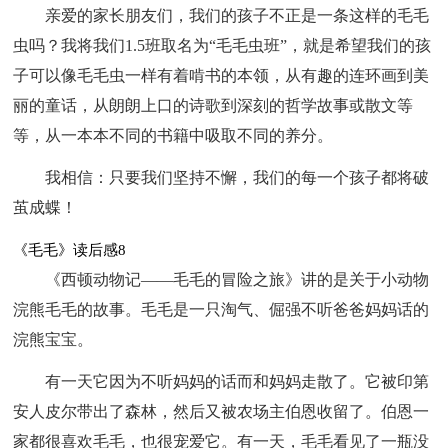
亲爱的家长朋友们，我们的孩子不正是一条这样的毛毛
虫吗？我将我们1.5班取名为“毛毛虫班”，就是希望我们的孩
子可以像毛毛虫一样有着啃书的本领，从有趣的连环画到美
丽的童话，从朗朗上口的诗歌到深刻的哲学故事或散文等
等，从一本本不同的书籍中吸取不同的养分。
我相信：只要我们坚持不懈，我们的每一个孩子都将破
茧成蝶！
《毛毛》读后感8
《西顿动物记——毛毛的冒险之旅》讲的是关于小动物
浣熊毛毛的故事。毛毛是一只淘气、倔强不听爸爸妈妈话的
浣熊宝宝。
有一天它因为不听妈妈的话而和妈妈走散了。它被印第
安人皮尔带出了森林，然后又被农场主伯恩收留了。伯恩一
家都很喜欢毛毛，也很宠爱它。有一天，毛毛看见了一瓶没