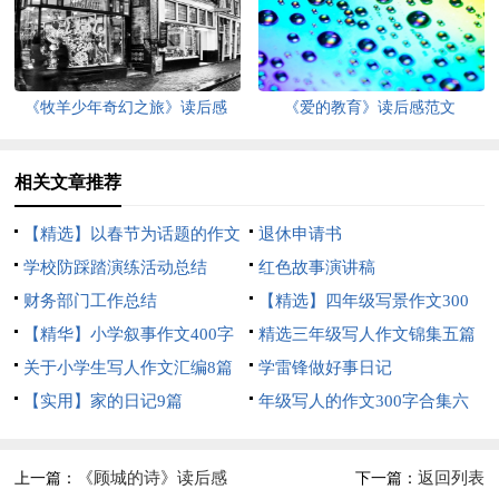
《牧羊少年奇幻之旅》读后感
《爱的教育》读后感范文
相关文章推荐
【精选】以春节为话题的作文
退休申请书
锦集8篇
学校防踩踏演练活动总结
红色故事演讲稿
财务部门工作总结
【精选】四年级写景作文300
【精华】小学叙事作文400字
字集合五篇
精选三年级写人作文锦集五篇
集锦九篇
关于小学生写人作文汇编8篇
学雷锋做好事日记
【实用】家的日记9篇
年级写人的作文300字合集六
篇
《顾城的诗》读后感
返回列表
上一篇：
下一篇：