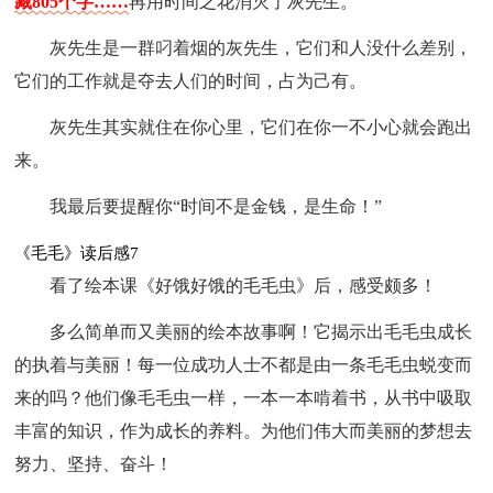
藏805个字……
再用时间之花消灭了灰先生。
灰先生是一群叼着烟的灰先生，它们和人没什么差别，
它们的工作就是夺去人们的时间，占为己有。
灰先生其实就住在你心里，它们在你一不小心就会跑出
来。
我最后要提醒你“时间不是金钱，是生命！”
《毛毛》读后感7
看了绘本课《好饿好饿的毛毛虫》后，感受颇多！
多么简单而又美丽的绘本故事啊！它揭示出毛毛虫成长
的执着与美丽！每一位成功人士不都是由一条毛毛虫蜕变而
来的吗？他们像毛毛虫一样，一本一本啃着书，从书中吸取
丰富的知识，作为成长的养料。为他们伟大而美丽的梦想去
努力、坚持、奋斗！