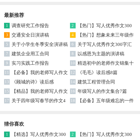
最新推荐
1
调查研究工作报告
2
【热门】写人优秀作文300
3
交通安全日演讲稿
字集合7篇
4
【热门】想象未来三年级作
5
关于小学生冬季安全演讲稿
文汇编7篇
6
关于写人优秀作文300字汇
7
建筑企业用工合同
编六篇
8
以感恩为主题的演讲稿
9
实习实践工作报告
10
精选初中的老师作文锦集十
11
【必备】我的老师写人作文
篇
12
《毛毛》读后感8篇
集合八篇
13
《顾城的诗》读后感
14
建筑工程管理合同
15
【精品】我的老师写人作文
16
年级写人的作文集合7篇
集合5篇
17
关于四年级写春节的作文4
18
【必备】五年级难忘的一件
篇
事作文300字集锦6篇
猜你喜欢
1
【精选】写人优秀作文300
2
【热门】写人优秀作文300