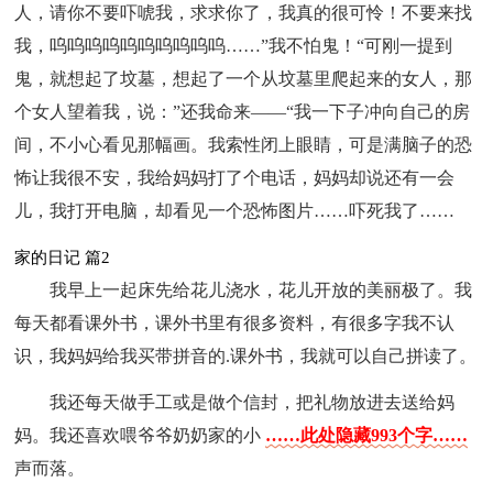
人，请你不要吓唬我，求求你了，我真的很可怜！不要来找
我，呜呜呜呜呜呜呜呜呜呜……”我不怕鬼！“可刚一提到
鬼，就想起了坟墓，想起了一个从坟墓里爬起来的女人，那
个女人望着我，说：”还我命来——“我一下子冲向自己的房
间，不小心看见那幅画。我索性闭上眼睛，可是满脑子的恐
怖让我很不安，我给妈妈打了个电话，妈妈却说还有一会
儿，我打开电脑，却看见一个恐怖图片……吓死我了……
家的日记 篇2
我早上一起床先给花儿浇水，花儿开放的美丽极了。我
每天都看课外书，课外书里有很多资料，有很多字我不认
识，我妈妈给我买带拼音的.课外书，我就可以自己拼读了。
我还每天做手工或是做个信封，把礼物放进去送给妈
妈。我还喜欢喂爷爷奶奶家的小
……此处隐藏993个字……
声而落。