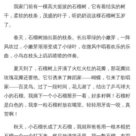
我家门前有一棵高大挺拔的石榴树，它有着结实的树
干，柔软的枝条，茂盛的叶子，听奶奶说这棵石榴树五岁
了。
春天，石榴树抽出新的枝条。长出翠绿的小嫩芽，一阵
风吹过，小嫩芽渐渐变成了小绿叶，在微风中唱着欢乐的乐
曲，小鸟在枝头上叽叽喳喳的伴奏。
夏天到了，石榴树上开满了火红火红的花瓣，那花瓣比
玫瑰花瓣还要艳。它引诱来了舞蹈家——蝴蝶，引来了歌唱
家——百灵鸟。过了一段时间，花儿谢了，结出了乒乓球大
小的石榴。我摘下一个小石榴掰开一看，好多籽啊！石榴籽
是白色的，我拿一粒石榴籽放在嘴里。轻轻用牙齿一咬，真
苦啊！
秋天，小石榴长成了大石榴，我就和爸爸用一根木棍把
石榴一个一个打下来，然后放进篮子里，我一数石榴，有四