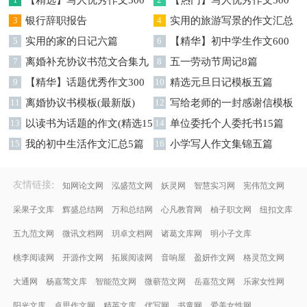
【精选】写人优秀作文300
【热门】写人优秀作文300
字集锦八篇
3
银行辞职报告
字汇总8篇
4
实用的旅游写景的作文汇总
5
实用的家的日记六篇
九篇
6
【精华】初中学生作文600
7
离婚补充协议书范文合集九
字集合十篇
8
五一劳动节周记8篇
篇
9
【精华】话题优秀作文300
10
精选元旦日记模板五篇
字集合9篇
11
离婚协议书模板(最新版)
12
写给老师的一封感谢信模板
13
以读书为话题的作文(精选15
汇编9篇
14
单位委托个人委托书15篇
篇)
15
我的初中生活作文汇总5篇
16
小学写人作文集锦五篇
:
友情链接
知网论文网
泓盛范文网
妖灵网
智慧实习网
宪伟范文网
采果子文库
辉盛总结网
万和总结网
心凡教育网
柚子职文网
纽扣文库
五九范文网
微讯文档网
玥卓文档网
诸葛文库网
明小子文库
桃李阅读网
开源作文网
拓展阅读网
音响屋
盈妍作文网
格灵范文网
大通网
杨嘉莺文库
智能范文网
微蕲范文网
岳嘉范文网
乐家女性网
阳光文库
卓思作文网
精英文库
优写网
书童网
爱美女性网