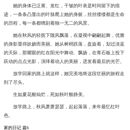
她的身体已泛黄、发红，干皱的叶表是时间留下的痕
迹，一条条凸显出的叶脉爬上她的身躯，丝丝缕缕都是生命
的历程，每一条都镌刻着独一无二的风景。
她在秋风的轻抚下随风飘落，在凝视中翩翩起舞，优雅
的身影显得妖娆而美丽。她从树梢跌落，盘旋着，划过淡蓝
的天际，那耀眼的红在阳光中舞动、飘扬，在青石板上投下
跃动的点点光影，演绎着动人的美丽，迸发着最后的光芒。
放学回家的路上就这样，她完美地将这段壮丽的旅程走
到了尽头。
生如夏花般灿烂，死如秋叶般静美。
放学路上，秋风萧萧瑟瑟，起起落落，来年最忆红叶
色。
家的日记 篇6