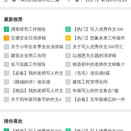
篇
最新推荐
1
调查研究工作报告
2
【热门】写人优秀作文300
3
交通安全日演讲稿
字集合7篇
4
【热门】想象未来三年级作
5
关于小学生冬季安全演讲稿
文汇编7篇
6
关于写人优秀作文300字汇
7
建筑企业用工合同
编六篇
8
以感恩为主题的演讲稿
9
实习实践工作报告
10
精选初中的老师作文锦集十
11
【必备】我的老师写人作文
篇
12
《毛毛》读后感8篇
集合八篇
13
《顾城的诗》读后感
14
建筑工程管理合同
15
【精品】我的老师写人作文
16
年级写人的作文集合7篇
集合5篇
17
关于四年级写春节的作文4
18
【必备】五年级难忘的一件
篇
事作文300字集锦6篇
猜你喜欢
1
2