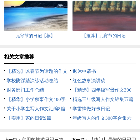
元宵节的日记【荐】
【推荐】元宵节的日记
相关文章推荐
【精选】以春节为话题的作文
退休申请书
锦集8篇
学校防踩踏演练活动总结
红色故事演讲稿
财务部门工作总结
【精选】四年级写景作文300
【精华】小学叙事作文400字
字集合五篇
精选三年级写人作文锦集五篇
集锦九篇
关于小学生写人作文汇编8篇
学雷锋做好事日记
【实用】家的日记9篇
年级写人的作文300字合集六
篇
实用的旅游日记三篇
【热门】暑假的日记四
上一篇：
下一篇：