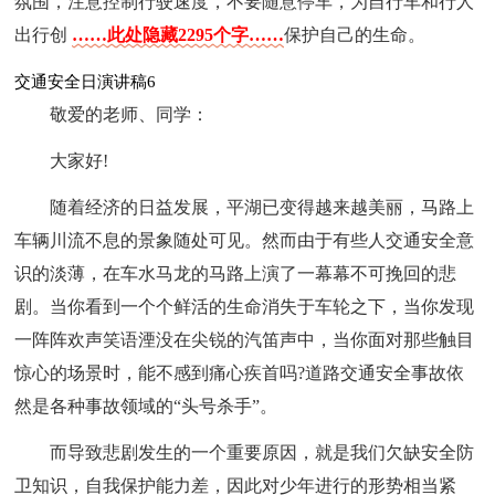
氛围，注意控制行驶速度，不要随意停车，为自行车和行人
出行创
……此处隐藏2295个字……
保护自己的生命。
交通安全日演讲稿6
敬爱的老师、同学：
大家好!
随着经济的日益发展，平湖已变得越来越美丽，马路上
车辆川流不息的景象随处可见。然而由于有些人交通安全意
识的淡薄，在车水马龙的马路上演了一幕幕不可挽回的悲
剧。当你看到一个个鲜活的生命消失于车轮之下，当你发现
一阵阵欢声笑语湮没在尖锐的汽笛声中，当你面对那些触目
惊心的场景时，能不感到痛心疾首吗?道路交通安全事故依
然是各种事故领域的“头号杀手”。
而导致悲剧发生的一个重要原因，就是我们欠缺安全防
卫知识，自我保护能力差，因此对少年进行的形势相当紧