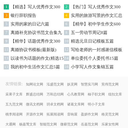
1
【精选】写人优秀作文300
2
【热门】写人优秀作文300
字集锦八篇
3
银行辞职报告
字汇总8篇
4
实用的旅游写景的作文汇总
5
实用的家的日记六篇
九篇
6
【精华】初中学生作文600
7
离婚补充协议书范文合集九
字集合十篇
8
五一劳动节周记8篇
篇
9
【精华】话题优秀作文300
10
精选元旦日记模板五篇
字集合9篇
11
离婚协议书模板(最新版)
12
写给老师的一封感谢信模板
13
以读书为话题的作文(精选15
汇编9篇
14
单位委托个人委托书15篇
篇)
15
我的初中生活作文汇总5篇
16
小学写人作文集锦五篇
:
友情链接
知网论文网
泓盛范文网
妖灵网
智慧实习网
宪伟范文网
采果子文库
辉盛总结网
万和总结网
心凡教育网
柚子职文网
纽扣文库
五九范文网
微讯文档网
玥卓文档网
诸葛文库网
明小子文库
桃李阅读网
开源作文网
拓展阅读网
音响屋
盈妍作文网
格灵范文网
大通网
杨嘉莺文库
智能范文网
微蕲范文网
岳嘉范文网
乐家女性网