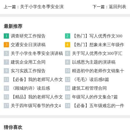
关于小学生冬季安全演
返回列表
上一篇：
下一篇：
讲稿
最新推荐
1
调查研究工作报告
2
【热门】写人优秀作文300
3
交通安全日演讲稿
字集合7篇
4
【热门】想象未来三年级作
5
关于小学生冬季安全演讲稿
文汇编7篇
6
关于写人优秀作文300字汇
7
建筑企业用工合同
编六篇
8
以感恩为主题的演讲稿
9
实习实践工作报告
10
精选初中的老师作文锦集十
11
【必备】我的老师写人作文
篇
12
《毛毛》读后感8篇
集合八篇
13
《顾城的诗》读后感
14
建筑工程管理合同
15
【精品】我的老师写人作文
16
年级写人的作文集合7篇
集合5篇
17
关于四年级写春节的作文4
18
【必备】五年级难忘的一件
篇
事作文300字集锦6篇
猜你喜欢