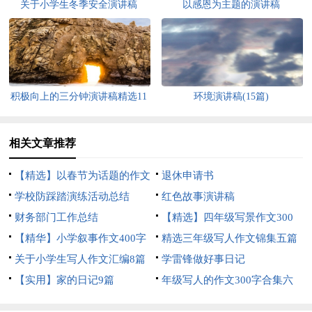
关于小学生冬季安全演讲稿
以感恩为主题的演讲稿
积极向上的三分钟演讲稿精选11
环境演讲稿(15篇)
篇
相关文章推荐
【精选】以春节为话题的作文
退休申请书
锦集8篇
学校防踩踏演练活动总结
红色故事演讲稿
财务部门工作总结
【精选】四年级写景作文300
【精华】小学叙事作文400字
字集合五篇
精选三年级写人作文锦集五篇
集锦九篇
关于小学生写人作文汇编8篇
学雷锋做好事日记
【实用】家的日记9篇
年级写人的作文300字合集六
篇