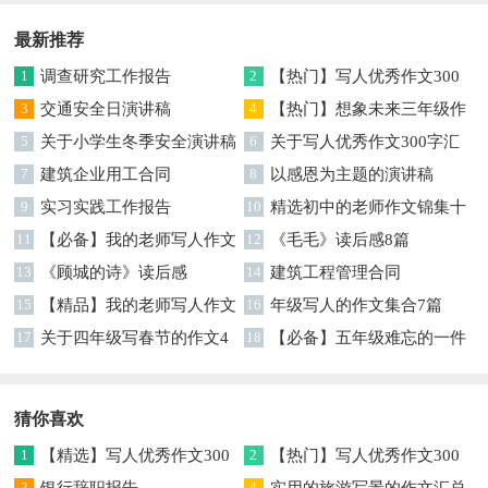
文4篇
最新推荐
1
调查研究工作报告
2
【热门】写人优秀作文300
3
交通安全日演讲稿
字集合7篇
4
【热门】想象未来三年级作
5
关于小学生冬季安全演讲稿
文汇编7篇
6
关于写人优秀作文300字汇
7
建筑企业用工合同
编六篇
8
以感恩为主题的演讲稿
9
实习实践工作报告
10
精选初中的老师作文锦集十
11
【必备】我的老师写人作文
篇
12
《毛毛》读后感8篇
集合八篇
13
《顾城的诗》读后感
14
建筑工程管理合同
15
【精品】我的老师写人作文
16
年级写人的作文集合7篇
集合5篇
17
关于四年级写春节的作文4
18
【必备】五年级难忘的一件
篇
事作文300字集锦6篇
猜你喜欢
1
【精选】写人优秀作文300
2
【热门】写人优秀作文300
3
4