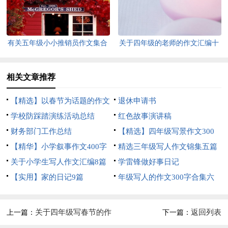
有关五年级小小推销员作文集合
关于四年级的老师的作文汇编十
6篇
篇
相关文章推荐
【精选】以春节为话题的作文
退休申请书
锦集8篇
学校防踩踏演练活动总结
红色故事演讲稿
财务部门工作总结
【精选】四年级写景作文300
【精华】小学叙事作文400字
字集合五篇
精选三年级写人作文锦集五篇
集锦九篇
关于小学生写人作文汇编8篇
学雷锋做好事日记
【实用】家的日记9篇
年级写人的作文300字合集六
篇
关于四年级写春节的作
返回列表
上一篇：
下一篇：