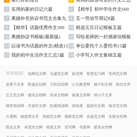
字集锦八篇
银行辞职报告
字汇总8篇
实用的旅游写景的作文汇总
5
实用的家的日记六篇
九篇
6
【精华】初中学生作文600
7
离婚补充协议书范文合集九
字集合十篇
8
五一劳动节周记8篇
篇
9
【精华】话题优秀作文300
10
精选元旦日记模板五篇
字集合9篇
11
离婚协议书模板(最新版)
12
写给老师的一封感谢信模板
13
以读书为话题的作文(精选15
汇编9篇
14
单位委托个人委托书15篇
篇)
15
我的初中生活作文汇总5篇
16
小学写人作文集锦五篇
:
友情链接
知网论文网
泓盛范文网
妖灵网
智慧实习网
宪伟范文网
采果子文库
辉盛总结网
万和总结网
心凡教育网
柚子职文网
纽扣文库
五九范文网
微讯文档网
玥卓文档网
诸葛文库网
明小子文库
桃李阅读网
开源作文网
拓展阅读网
音响屋
盈妍作文网
格灵范文网
大通网
杨嘉莺文库
智能范文网
微蕲范文网
岳嘉范文网
乐家女性网
阳光文库
卓思作文网
精英文库
优写网
书童网
爱美女性网