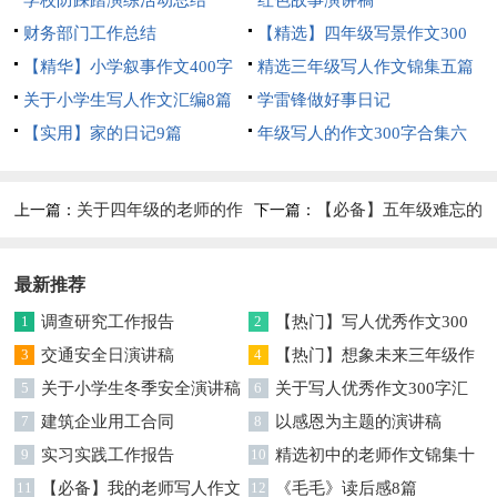
锦集8篇
学校防踩踏演练活动总结
红色故事演讲稿
财务部门工作总结
【精选】四年级写景作文300
【精华】小学叙事作文400字
字集合五篇
精选三年级写人作文锦集五篇
集锦九篇
关于小学生写人作文汇编8篇
学雷锋做好事日记
【实用】家的日记9篇
年级写人的作文300字合集六
篇
关于四年级的老师的作
【必备】五年级难忘的
上一篇：
下一篇：
文汇编十篇
一件事作文300字集锦6篇
最新推荐
1
调查研究工作报告
2
【热门】写人优秀作文300
3
交通安全日演讲稿
字集合7篇
4
【热门】想象未来三年级作
5
关于小学生冬季安全演讲稿
文汇编7篇
6
关于写人优秀作文300字汇
7
建筑企业用工合同
编六篇
8
以感恩为主题的演讲稿
9
实习实践工作报告
10
精选初中的老师作文锦集十
11
【必备】我的老师写人作文
篇
12
《毛毛》读后感8篇