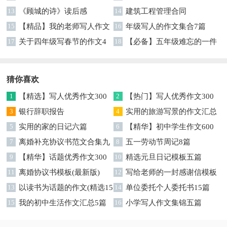
集合八篇
13
《顾城的诗》读后感
14
建筑工程管理合同
15
【精品】我的老师写人作文
16
年级写人的作文集合7篇
集合5篇
17
关于四年级写春节的作文4
18
【必备】五年级难忘的一件
篇
事作文300字集锦6篇
猜你喜欢
1
【精选】写人优秀作文300
2
【热门】写人优秀作文300
字集锦八篇
3
银行辞职报告
字汇总8篇
4
实用的旅游写景的作文汇总
5
实用的家的日记六篇
九篇
6
【精华】初中学生作文600
7
离婚补充协议书范文合集九
字集合十篇
8
五一劳动节周记8篇
篇
9
【精华】话题优秀作文300
10
精选元旦日记模板五篇
字集合9篇
11
离婚协议书模板(最新版)
12
写给老师的一封感谢信模板
13
以读书为话题的作文(精选15
汇编9篇
14
单位委托个人委托书15篇
篇)
15
我的初中生活作文汇总5篇
16
小学写人作文集锦五篇