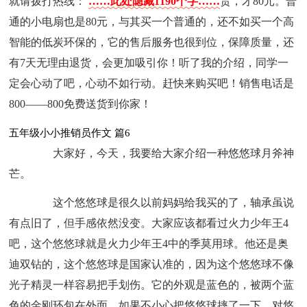
就请拨打热线：
……此处隐藏1190个字……
贵，才80元。普
通的小电扇也是80元，与其买一个普通的，还不如买一个高
智能的低炭环保的，它的售后服务也很到位，保障质量，还
有7天无理由退货，会更加吸引你！听了我的介绍，同学一
定会心动了吧，心动不如行动。赶快来购买吧！销售电话是
800——800免费送货到你家！
五年级小小推销员作文 篇6
大家好，今天，我要给大家介绍一种悠悠球月斧神
芒。
这个悠悠球是很久以前妈妈给我买的了，轴承虽说
有点旧了，但手感依然没变。大家应该都看过火力少年王4
吧，这个悠悠球就是火力少年王4中的季莫用球。他还是奥
迪双钻的，这个悠悠球是国家认准的，因为这个悠悠球不像
光子精灵一样容易把手划伤。它的外观是蓝色的，被两个蓝
色的金刚环包在外面，如果不小心把悠悠球摔了一下，对悠