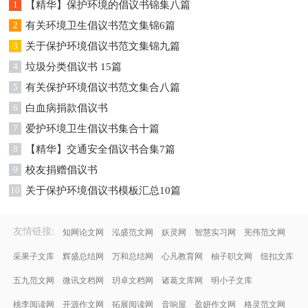
1
【精华】保护环境的倡议书锦集八篇
2
有关环境卫生倡议书范文集锦6篇
3
关于保护环境倡议书范文集锦九篇
4
垃圾分类倡议书 15篇
5
有关保护环境倡议书范文集合八篇
6
白血病捐款倡议书
7
爱护环境卫生倡议书集合十篇
8
【精华】交通安全倡议书合集7篇
9
校友捐赠倡议书
10
关于保护环境倡议书模板汇总10篇
:
友情链接
知网论文网
泓盛范文网
妖灵网
智慧实习网
宪伟范文网
采果子文库
辉盛总结网
万和总结网
心凡教育网
柚子职文网
纽扣文库
五九范文网
微讯文档网
玥卓文档网
诸葛文库网
明小子文库
桃李阅读网
开源作文网
拓展阅读网
音响屋
盈妍作文网
格灵范文网