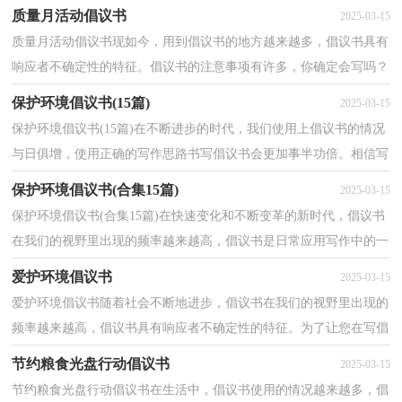
写好倡议书呢？以下是小编整理的交通道路安全的倡议...
质量月活动倡议书
2025-03-15
质量月活动倡议书现如今，用到倡议书的地方越来越多，倡议书具有
响应者不确定性的特征。倡议书的注意事项有许多，你确定会写吗？
以下是小编整理的质量月活动倡议书，仅供参考，希望能够...
保护环境倡议书(15篇)
2025-03-15
保护环境倡议书(15篇)在不断进步的时代，我们使用上倡议书的情况
与日俱增，使用正确的写作思路书写倡议书会更加事半功倍。相信写
倡议书是一个让许多人都头痛的问题，下面是小编整...
保护环境倡议书(合集15篇)
2025-03-15
保护环境倡议书(合集15篇)在快速变化和不断变革的新时代，倡议书
在我们的视野里出现的频率越来越高，倡议书是日常应用写作中的一
种常用文体。那要怎么写好倡议书呢？以下是小编精...
爱护环境倡议书
2025-03-15
爱护环境倡议书随着社会不断地进步，倡议书在我们的视野里出现的
频率越来越高，倡议书具有响应者不确定性的特征。为了让您在写倡
议书中更加简单方便，以下是小编整理的爱护环境倡...
节约粮食光盘行动倡议书
2025-03-15
节约粮食光盘行动倡议书在生活中，倡议书使用的情况越来越多，倡