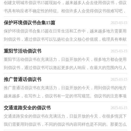
创建文明城市倡议书15篇现如今，越来越多人会去使用倡议书，倡议
书具有响应者不确定性的特征。相信许多人会觉得倡议书很难写吧，
下面是小编为大家整理的创建文明城市倡议书，供大家...
保护环境倡议书合集15篇
2025-03-15
保护环境倡议书合集15篇在日常生活和工作中，越来越多地方需要用
到倡议书，通过倡议书可以弘扬社会主义核心价值观，梳理具有奉献
爱心的精神，营造一个更美好和谐的社会。你所见过的...
重阳节活动倡议书
2025-03-15
重阳节活动倡议书在充满活力，日益开放的今天，很多地方都会使用
到倡议书，通过倡议书可以激起更多的人响应，在最大的范围内引人
们起共鸣。相信很多朋友都对写倡议书感到非常苦恼吧...
推广普通话倡议书
2025-03-15
推广普通话倡议书在充满活力，日益开放的今天，用到倡议书的地方
越来越多，在写作上，倡议书有一定的书写规范。倡议书的注意事项
有许多，你确定会写吗？以下是小编整理的推广普通话倡议...
交通道路安全的倡议书
2025-03-15
交通道路安全的倡议书在充满活力，日益开放的今天，在很多情况下
我们需要用到倡议书，不同的倡议书内容同样也是不同的。那要怎么