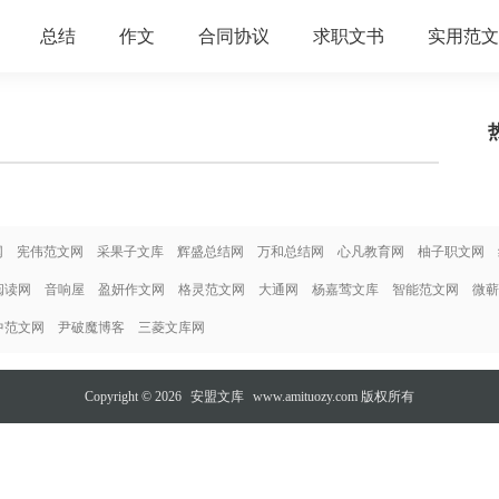
总结
作文
合同协议
求职文书
实用范文
网
宪伟范文网
采果子文库
辉盛总结网
万和总结网
心凡教育网
柚子职文网
阅读网
音响屋
盈妍作文网
格灵范文网
大通网
杨嘉莺文库
智能范文网
微蕲
中范文网
尹破魔博客
三菱文库网
Copyright © 2026
安盟文库
www.amituozy.com 版权所有