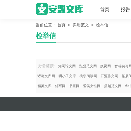
首页
报告
>
>
当前位置：
首页
实用范文
检举信
检举信
友情链接
:
知网论文网
泓盛范文网
妖灵网
智慧实习
诸葛文库网
明小子文库
桃李阅读网
开源作文网
拓展
精英文库
优写网
书童网
爱美女性网
鼎越范文网
华