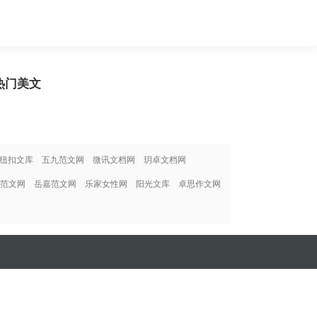
热门美文
纽扣文库
五九范文网
微讯文档网
玥卓文档网
范文网
岳嘉范文网
乐家女性网
阳光文库
卓思作文网