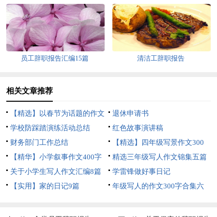
员工辞职报告汇编15篇
清洁工辞职报告
相关文章推荐
【精选】以春节为话题的作文
退休申请书
锦集8篇
学校防踩踏演练活动总结
红色故事演讲稿
财务部门工作总结
【精选】四年级写景作文300
【精华】小学叙事作文400字
字集合五篇
精选三年级写人作文锦集五篇
集锦九篇
关于小学生写人作文汇编8篇
学雷锋做好事日记
【实用】家的日记9篇
年级写人的作文300字合集六
篇