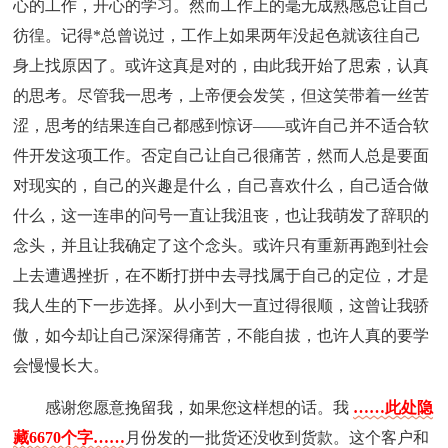
心的工作，开心的学习。然而工作上的毫无成熟感总让自己
彷徨。记得*总曾说过，工作上如果两年没起色就该往自己
身上找原因了。或许这真是对的，由此我开始了思索，认真
的思考。尽管我一思考，上帝便会发笑，但这笑带着一丝苦
涩，思考的结果连自己都感到惊讶――或许自己并不适合软
件开发这项工作。否定自己让自己很痛苦，然而人总是要面
对现实的，自己的兴趣是什么，自己喜欢什么，自己适合做
什么，这一连串的问号一直让我沮丧，也让我萌发了辞职的
念头，并且让我确定了这个念头。或许只有重新再跑到社会
上去遭遇挫折，在不断打拼中去寻找属于自己的定位，才是
我人生的下一步选择。从小到大一直过得很顺，这曾让我骄
傲，如今却让自己深深得痛苦，不能自拔，也许人真的要学
会慢慢长大。
感谢您愿意挽留我，如果您这样想的话。我
……此处隐
藏6670个字……
月份发的一批货还没收到货款。这个客户和