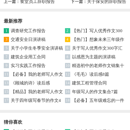
食堂员工辞职报告
关于保安的辞职报告
上一篇：
下一篇：
最新推荐
1
调查研究工作报告
2
【热门】写人优秀作文300
3
交通安全日演讲稿
字集合7篇
4
【热门】想象未来三年级作
5
关于小学生冬季安全演讲稿
文汇编7篇
6
关于写人优秀作文300字汇
7
建筑企业用工合同
编六篇
8
以感恩为主题的演讲稿
9
实习实践工作报告
10
精选初中的老师作文锦集十
11
【必备】我的老师写人作文
篇
12
《毛毛》读后感8篇
集合八篇
13
《顾城的诗》读后感
14
建筑工程管理合同
15
【精品】我的老师写人作文
16
年级写人的作文集合7篇
集合5篇
17
关于四年级写春节的作文4
18
【必备】五年级难忘的一件
篇
事作文300字集锦6篇
猜你喜欢