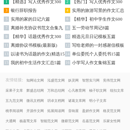
1
【精选】写人优秀作文300
2
【热门】写人优秀作文300
字集锦八篇
3
银行辞职报告
字汇总8篇
4
实用的旅游写景的作文汇总
5
实用的家的日记六篇
九篇
6
【精华】初中学生作文600
7
离婚补充协议书范文合集九
字集合十篇
8
五一劳动节周记8篇
篇
9
【精华】话题优秀作文300
10
精选元旦日记模板五篇
字集合9篇
11
离婚协议书模板(最新版)
12
写给老师的一封感谢信模板
13
以读书为话题的作文(精选15
汇编9篇
14
单位委托个人委托书15篇
篇)
15
我的初中生活作文汇总5篇
16
小学写人作文集锦五篇
:
友情链接
知网论文网
泓盛范文网
妖灵网
智慧实习网
宪伟范文网
采果子文库
辉盛总结网
万和总结网
心凡教育网
柚子职文网
纽扣文库
五九范文网
微讯文档网
玥卓文档网
诸葛文库网
明小子文库
桃李阅读网
开源作文网
拓展阅读网
音响屋
盈妍作文网
格灵范文网
大通网
杨嘉莺文库
智能范文网
微蕲范文网
岳嘉范文网
乐家女性网