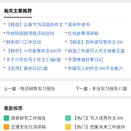
相关文章推荐
【精选】以春节为话题的作文
退休申请书
锦集8篇
学校防踩踏演练活动总结
红色故事演讲稿
财务部门工作总结
【精选】四年级写景作文300
【精华】小学叙事作文400字
字集合五篇
精选三年级写人作文锦集五篇
集锦九篇
关于小学生写人作文汇编8篇
学雷锋做好事日记
【实用】家的日记9篇
年级写人的作文300字合集六
篇
电话销售实习报告
专业实习报告15篇
上一篇：
下一篇：
最新推荐
1
调查研究工作报告
2
【热门】写人优秀作文300
3
交通安全日演讲稿
字集合7篇
4
【热门】想象未来三年级作