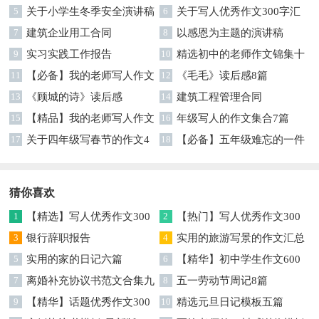
5
关于小学生冬季安全演讲稿
文汇编7篇
6
关于写人优秀作文300字汇
7
建筑企业用工合同
编六篇
8
以感恩为主题的演讲稿
9
实习实践工作报告
10
精选初中的老师作文锦集十
11
【必备】我的老师写人作文
篇
12
《毛毛》读后感8篇
集合八篇
13
《顾城的诗》读后感
14
建筑工程管理合同
15
【精品】我的老师写人作文
16
年级写人的作文集合7篇
集合5篇
17
关于四年级写春节的作文4
18
【必备】五年级难忘的一件
篇
事作文300字集锦6篇
猜你喜欢
1
【精选】写人优秀作文300
2
【热门】写人优秀作文300
字集锦八篇
3
银行辞职报告
字汇总8篇
4
实用的旅游写景的作文汇总
5
实用的家的日记六篇
九篇
6
【精华】初中学生作文600
7
离婚补充协议书范文合集九
字集合十篇
8
五一劳动节周记8篇
篇
9
【精华】话题优秀作文300
10
精选元旦日记模板五篇