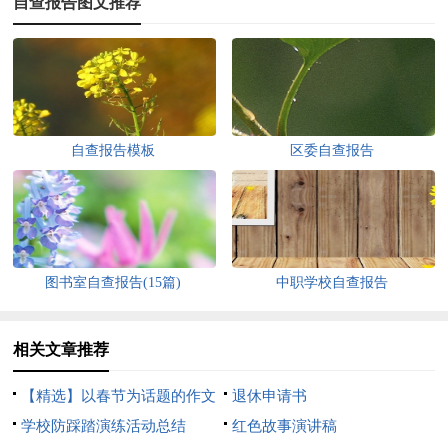
自查报告图文推荐
自查报告模板
区委自查报告
图书室自查报告(15篇)
中职学校自查报告
相关文章推荐
【精选】以春节为话题的作文
退休申请书
锦集8篇
学校防踩踏演练活动总结
红色故事演讲稿