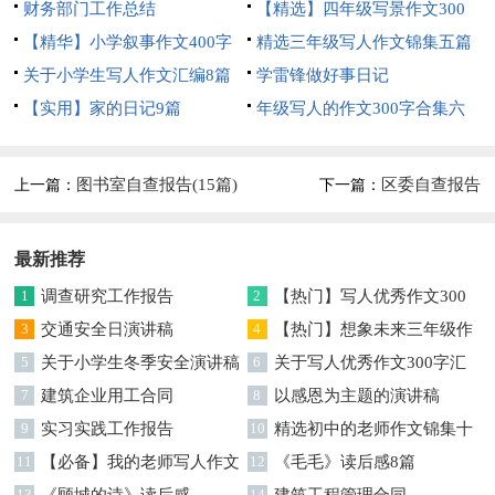
财务部门工作总结
【精选】四年级写景作文300
【精华】小学叙事作文400字
字集合五篇
精选三年级写人作文锦集五篇
集锦九篇
关于小学生写人作文汇编8篇
学雷锋做好事日记
【实用】家的日记9篇
年级写人的作文300字合集六
篇
图书室自查报告(15篇)
区委自查报告
上一篇：
下一篇：
最新推荐
1
调查研究工作报告
2
【热门】写人优秀作文300
3
交通安全日演讲稿
字集合7篇
4
【热门】想象未来三年级作
5
关于小学生冬季安全演讲稿
文汇编7篇
6
关于写人优秀作文300字汇
7
建筑企业用工合同
编六篇
8
以感恩为主题的演讲稿
9
实习实践工作报告
10
精选初中的老师作文锦集十
11
【必备】我的老师写人作文
篇
12
《毛毛》读后感8篇
集合八篇
13
《顾城的诗》读后感
14
建筑工程管理合同