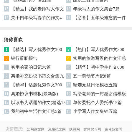
15
【精品】我的老师写人作文
16
年级写人的作文集合7篇
集合5篇
17
关于四年级写春节的作文4
18
【必备】五年级难忘的一件
篇
事作文300字集锦6篇
猜你喜欢
1
【精选】写人优秀作文300
2
【热门】写人优秀作文300
字集锦八篇
3
银行辞职报告
字汇总8篇
4
实用的旅游写景的作文汇总
5
实用的家的日记六篇
九篇
6
【精华】初中学生作文600
7
离婚补充协议书范文合集九
字集合十篇
8
五一劳动节周记8篇
篇
9
【精华】话题优秀作文300
10
精选元旦日记模板五篇
字集合9篇
11
离婚协议书模板(最新版)
12
写给老师的一封感谢信模板
13
以读书为话题的作文(精选15
汇编9篇
14
单位委托个人委托书15篇
篇)
15
我的初中生活作文汇总5篇
16
小学写人作文集锦五篇
:
友情链接
知网论文网
泓盛范文网
妖灵网
智慧实习网
宪伟范文网