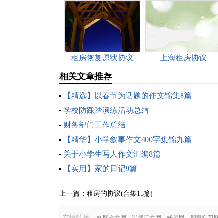
租房恢复原状协议
上海租房协议
相关文章推荐
【精选】以春节为话题的作文锦集8篇
学校防踩踏演练活动总结
财务部门工作总结
【精华】小学叙事作文400字集锦九篇
关于小学生写人作文汇编8篇
【实用】家的日记9篇
上一篇：
租房的协议(合集15篇)
友情链接
:
知网论文网
泓盛范文网
妖灵网
智慧实习