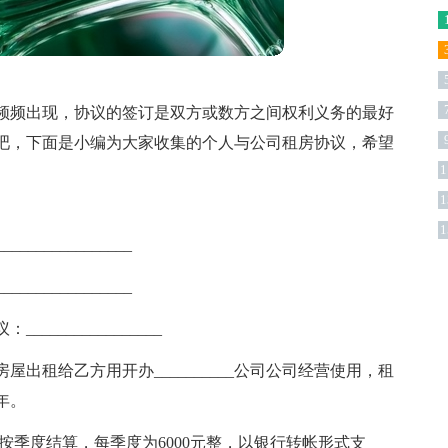
频频出现，协议的签订是双方或数方之间权利义务的最好
吧，下面是小编为大家收集的个人与公司租房协议，希望
1
1
版
1
______________
______________
______________
的房屋出租给乙方用开办__________公司公司经营使用，租
两年。
，按季度结算，每季度为6000元整，以银行转帐形式支