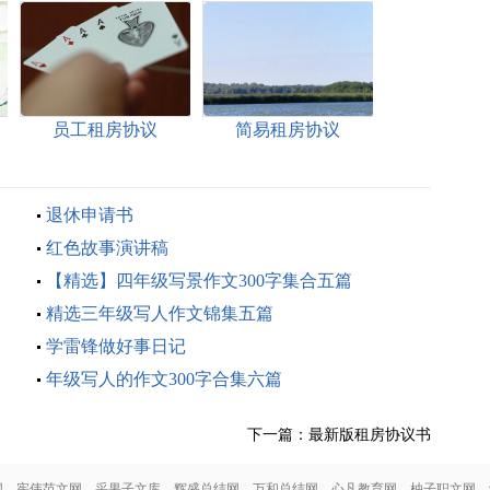
员工租房协议
简易租房协议
退休申请书
红色故事演讲稿
【精选】四年级写景作文300字集合五篇
精选三年级写人作文锦集五篇
学雷锋做好事日记
年级写人的作文300字合集六篇
下一篇：
最新版租房协议书
网
宪伟范文网
采果子文库
辉盛总结网
万和总结网
心凡教育网
柚子职文网