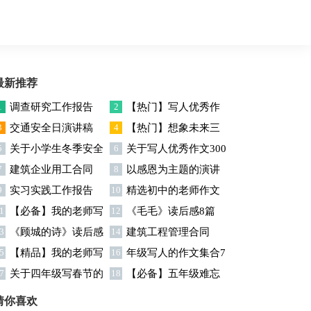
最新推荐
1
调查研究工作报告
2
【热门】写人优秀作
3
交通安全日演讲稿
4
【热门】想象未来三
文300字集合7篇
5
关于小学生冬季安全
6
关于写人优秀作文300
年级作文汇编7篇
7
建筑企业用工合同
8
以感恩为主题的演讲
演讲稿
字汇编六篇
9
实习实践工作报告
10
精选初中的老师作文
稿
1
【必备】我的老师写
12
《毛毛》读后感8篇
锦集十篇
3
《顾城的诗》读后感
14
建筑工程管理合同
人作文集合八篇
5
【精品】我的老师写
16
年级写人的作文集合7
7
关于四年级写春节的
18
【必备】五年级难忘
人作文集合5篇
篇
作文4篇
的一件事作文300字集锦6
猜你喜欢