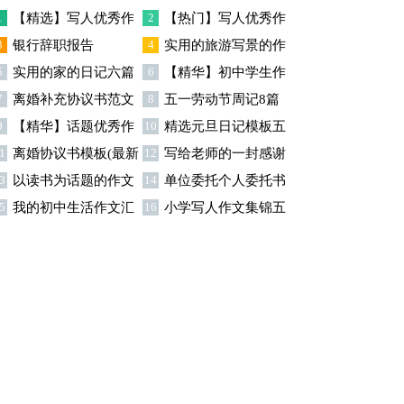
篇
1
【精选】写人优秀作
2
【热门】写人优秀作
3
银行辞职报告
4
实用的旅游写景的作
文300字集锦八篇
文300字汇总8篇
5
实用的家的日记六篇
6
【精华】初中学生作
文汇总九篇
7
离婚补充协议书范文
8
五一劳动节周记8篇
文600字集合十篇
9
【精华】话题优秀作
10
精选元旦日记模板五
合集九篇
1
离婚协议书模板(最新
12
写给老师的一封感谢
文300字集合9篇
篇
3
以读书为话题的作文
14
单位委托个人委托书
)
信模板汇编9篇
5
我的初中生活作文汇
16
小学写人作文集锦五
(精选15篇)
15篇
总5篇
篇