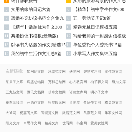
字集锦八篇
3
银行辞职报告
字汇总8篇
4
实用的旅游写景的作文汇总
5
实用的家的日记六篇
九篇
6
【精华】初中学生作文600
7
离婚补充协议书范文合集九
字集合十篇
8
五一劳动节周记8篇
篇
9
【精华】话题优秀作文300
10
精选元旦日记模板五篇
字集合9篇
11
离婚协议书模板(最新版)
12
写给老师的一封感谢信模板
13
以读书为话题的作文(精选15
汇编9篇
14
单位委托个人委托书15篇
篇)
15
我的初中生活作文汇总5篇
16
小学写人作文集锦五篇
:
友情链接
知网论文网
泓盛范文网
妖灵网
智慧实习网
宪伟范文网
采果子文库
辉盛总结网
万和总结网
心凡教育网
柚子职文网
纽扣文库
五九范文网
微讯文档网
玥卓文档网
诸葛文库网
明小子文库
桃李阅读网
开源作文网
拓展阅读网
音响屋
盈妍作文网
格灵范文网
大通网
杨嘉莺文库
智能范文网
微蕲范文网
岳嘉范文网
乐家女性网
阳光文库
卓思作文网
精英文库
优写网
书童网
爱美女性网