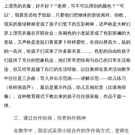
上漂亮的衣服，好不好？""老师，可不可以用别的颜色？""可
以"，我甚至还给予鼓励，只要他们把物体的形状画对。你瞧，
现实的葱绿树林变成了孩子们笔下的五彩树林，还声称是大树们
穿上漂亮衣服在开联欢会；灰褐色的小老鼠变成了色彩斑斓的大
老鼠，又声称是老鼠们青菜萝卜样样爱吃，长得白胖高大，鼠妈
妈一高兴，给孩子们买来了许多新衣裳……。色彩的自由给孩子
们提供了充分的想象机会，他们常常把绘画与自己的日常生活相
连，但又经常超越了自己的生活经验。以往教师在美术活动教学
中往往是三步曲：导入并出示范画——讲解示范——幼儿练习
（依样画葫芦），最后是展示作品，幼儿互相欣赏（比谁画得
像）。这种教育模式下教出来的孩子往往很呆板，作品千篇一
律。
三、通过合作绘画，培养协作精神
在教学中，我尝试采用小组合作的学作画方式，变师生