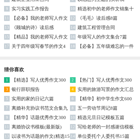
9
实习实践工作报告
10
精选初中的老师作文锦集十
11
【必备】我的老师写人作文
篇
12
《毛毛》读后感8篇
集合八篇
13
《顾城的诗》读后感
14
建筑工程管理合同
15
【精品】我的老师写人作文
16
年级写人的作文集合7篇
集合5篇
17
关于四年级写春节的作文4
18
【必备】五年级难忘的一件
篇
事作文300字集锦6篇
猜你喜欢
1
【精选】写人优秀作文300
2
【热门】写人优秀作文300
字集锦八篇
3
银行辞职报告
字汇总8篇
4
实用的旅游写景的作文汇总
5
实用的家的日记六篇
九篇
6
【精华】初中学生作文600
7
离婚补充协议书范文合集九
字集合十篇
8
五一劳动节周记8篇
篇
9
【精华】话题优秀作文300
10
精选元旦日记模板五篇
字集合9篇
11
离婚协议书模板(最新版)
12
写给老师的一封感谢信模板
13
以读书为话题的作文(精选15
汇编9篇
14
单位委托个人委托书15篇