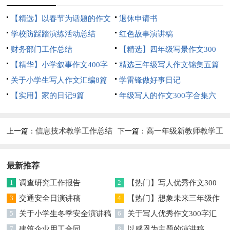
【精选】以春节为话题的作文
退休申请书
锦集8篇
学校防踩踏演练活动总结
红色故事演讲稿
财务部门工作总结
【精选】四年级写景作文300
【精华】小学叙事作文400字
字集合五篇
精选三年级写人作文锦集五篇
集锦九篇
关于小学生写人作文汇编8篇
学雷锋做好事日记
【实用】家的日记9篇
年级写人的作文300字合集六
篇
信息技术教学工作总结
高一年级新教师教学工
上一篇：
下一篇：
作总结
最新推荐
1
调查研究工作报告
2
【热门】写人优秀作文300
3
交通安全日演讲稿
字集合7篇
4
【热门】想象未来三年级作
5
关于小学生冬季安全演讲稿
文汇编7篇
6
关于写人优秀作文300字汇
7
建筑企业用工合同
编六篇
8
以感恩为主题的演讲稿