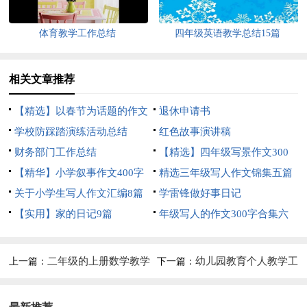
体育教学工作总结
四年级英语教学总结15篇
相关文章推荐
【精选】以春节为话题的作文
退休申请书
锦集8篇
学校防踩踏演练活动总结
红色故事演讲稿
财务部门工作总结
【精选】四年级写景作文300
【精华】小学叙事作文400字
字集合五篇
精选三年级写人作文锦集五篇
集锦九篇
关于小学生写人作文汇编8篇
学雷锋做好事日记
【实用】家的日记9篇
年级写人的作文300字合集六
篇
二年级的上册数学教学
幼儿园教育个人教学工
上一篇：
下一篇：
总结
作总结