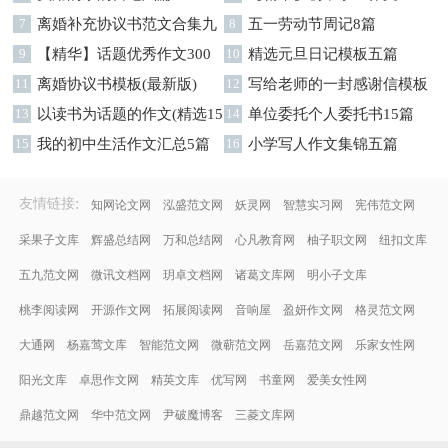
7
离婚补充协议书范文合集九
字集合十篇
8
五一劳动节周记8篇
篇
9
【精华】话题优秀作文300
10
精选元旦日记模板五篇
字集合9篇
11
离婚协议书模板(最新版)
12
写给老师的一封感谢信模板
13
以读书为话题的作文(精选15
汇编9篇
14
单位委托个人委托书15篇
篇)
15
我的初中生活作文汇总5篇
16
小学写人作文集锦五篇
:
友情链接
知网论文网
泓盛范文网
妖灵网
智慧实习网
宪伟范文网
采果子文库
辉盛总结网
万和总结网
心凡教育网
柚子职文网
纽扣文库
五九范文网
微讯文档网
玥卓文档网
诸葛文库网
明小子文库
桃李阅读网
开源作文网
拓展阅读网
音响屋
盈妍作文网
格灵范文网
大通网
杨嘉莺文库
智能范文网
微蕲范文网
岳嘉范文网
乐家女性网
阳光文库
卓思作文网
精英文库
优写网
书童网
爱美女性网
鼎越范文网
华中范文网
尹破魔博客
三菱文库网