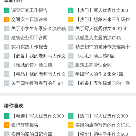
最新推荐
1
调查研究工作报告
2
【热门】写人优秀作文300
3
交通安全日演讲稿
字集合7篇
4
【热门】想象未来三年级作
5
关于小学生冬季安全演讲稿
文汇编7篇
6
关于写人优秀作文300字汇
7
建筑企业用工合同
编六篇
8
以感恩为主题的演讲稿
9
实习实践工作报告
10
精选初中的老师作文锦集十
11
【必备】我的老师写人作文
篇
12
《毛毛》读后感8篇
集合八篇
13
《顾城的诗》读后感
14
建筑工程管理合同
15
【精品】我的老师写人作文
16
年级写人的作文集合7篇
集合5篇
17
关于四年级写春节的作文4
18
【必备】五年级难忘的一件
篇
事作文300字集锦6篇
猜你喜欢
1
【精选】写人优秀作文300
2
【热门】写人优秀作文300
字集锦八篇
3
银行辞职报告
字汇总8篇
4
实用的旅游写景的作文汇总
5
实用的家的日记六篇
九篇
6
【精华】初中学生作文600