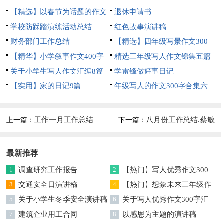
【精选】以春节为话题的作文
退休申请书
锦集8篇
学校防踩踏演练活动总结
红色故事演讲稿
财务部门工作总结
【精选】四年级写景作文300
【精华】小学叙事作文400字
字集合五篇
精选三年级写人作文锦集五篇
集锦九篇
关于小学生写人作文汇编8篇
学雷锋做好事日记
【实用】家的日记9篇
年级写人的作文300字合集六
篇
工作一月工作总结
八月份工作总结.蔡敏
上一篇：
下一篇：
最新推荐
1
调查研究工作报告
2
【热门】写人优秀作文300
3
交通安全日演讲稿
字集合7篇
4
【热门】想象未来三年级作
5
关于小学生冬季安全演讲稿
文汇编7篇
6
关于写人优秀作文300字汇
7
建筑企业用工合同
编六篇
8
以感恩为主题的演讲稿