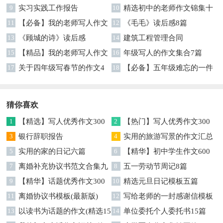
9
实习实践工作报告
10
精选初中的老师作文锦集十
11
【必备】我的老师写人作文
篇
12
《毛毛》读后感8篇
集合八篇
13
《顾城的诗》读后感
14
建筑工程管理合同
15
【精品】我的老师写人作文
16
年级写人的作文集合7篇
集合5篇
17
关于四年级写春节的作文4
18
【必备】五年级难忘的一件
篇
事作文300字集锦6篇
猜你喜欢
1
【精选】写人优秀作文300
2
【热门】写人优秀作文300
字集锦八篇
3
银行辞职报告
字汇总8篇
4
实用的旅游写景的作文汇总
5
实用的家的日记六篇
九篇
6
【精华】初中学生作文600
7
离婚补充协议书范文合集九
字集合十篇
8
五一劳动节周记8篇
篇
9
【精华】话题优秀作文300
10
精选元旦日记模板五篇
字集合9篇
11
离婚协议书模板(最新版)
12
写给老师的一封感谢信模板
13
以读书为话题的作文(精选15
汇编9篇
14
单位委托个人委托书15篇