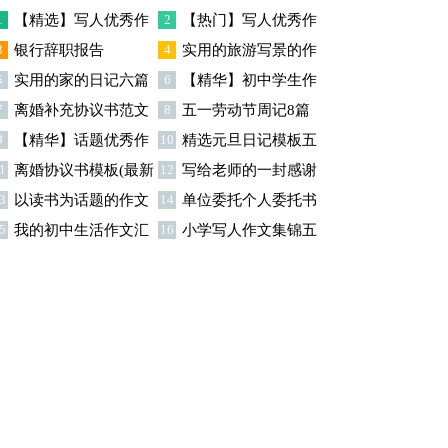
篇
1
【精选】写人优秀作
2
【热门】写人优秀作
3
银行辞职报告
4
实用的旅游写景的作
文300字集锦八篇
文300字汇总8篇
5
实用的家的日记六篇
6
【精华】初中学生作
文汇总九篇
7
离婚补充协议书范文
8
五一劳动节周记8篇
文600字集合十篇
9
【精华】话题优秀作
10
精选元旦日记模板五
合集九篇
1
离婚协议书模板(最新
12
写给老师的一封感谢
文300字集合9篇
篇
3
以读书为话题的作文
14
单位委托个人委托书
)
信模板汇编9篇
5
我的初中生活作文汇
16
小学写人作文集锦五
(精选15篇)
15篇
总5篇
篇