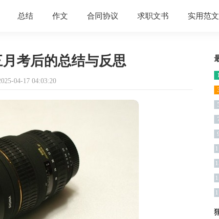
总结
作文
合同协议
求职文书
实用范文
三月考后的总结与反思
5-04-17 04:03:20
1
1
1
1