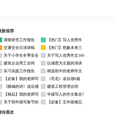
最新推荐
1
调查研究工作报告
2
【热门】写人优秀作
3
交通安全日演讲稿
4
【热门】想象未来三
文300字集合7篇
5
关于小学生冬季安全
6
关于写人优秀作文300
年级作文汇编7篇
7
建筑企业用工合同
8
以感恩为主题的演讲
演讲稿
字汇编六篇
9
实习实践工作报告
10
精选初中的老师作文
稿
1
【必备】我的老师写
12
《毛毛》读后感8篇
锦集十篇
3
《顾城的诗》读后感
14
建筑工程管理合同
人作文集合八篇
5
【精品】我的老师写
16
年级写人的作文集合7
7
关于四年级写春节的
18
【必备】五年级难忘
人作文集合5篇
篇
作文4篇
的一件事作文300字集锦6
猜你喜欢