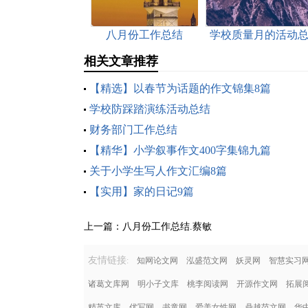
八月份工作总结
学校质量月的活动
结
相关文章推荐
【精选】以春节为话题的作文锦集8篇
学校防踩踏演练活动总结
财务部门工作总结
【精华】小学叙事作文400字集锦九篇
关于小学生写人作文汇编8篇
【实用】家的日记9篇
上一篇：
八月份工作总结.蔡敏
友情链接
:
知网论文网
泓盛范文网
妖灵网
智慧实习
诸葛文库网
明小子文库
桃李阅读网
开源作文网
拓展
精英文库
优写网
书童网
爱美女性网
鼎越范文网
华