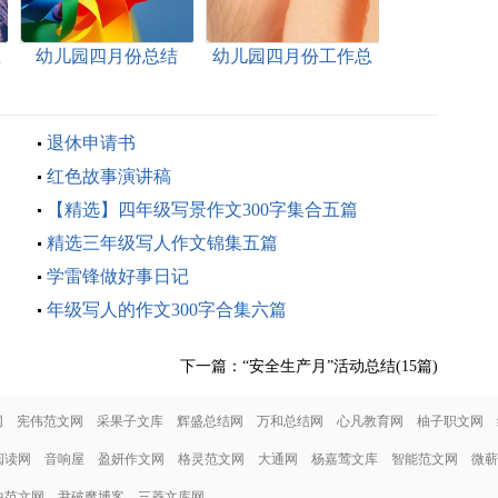
总
幼儿园四月份总结
幼儿园四月份工作总
结15篇
退休申请书
红色故事演讲稿
【精选】四年级写景作文300字集合五篇
精选三年级写人作文锦集五篇
学雷锋做好事日记
年级写人的作文300字合集六篇
下一篇：
“安全生产月”活动总结(15篇)
网
宪伟范文网
采果子文库
辉盛总结网
万和总结网
心凡教育网
柚子职文网
阅读网
音响屋
盈妍作文网
格灵范文网
大通网
杨嘉莺文库
智能范文网
微蕲
中范文网
尹破魔博客
三菱文库网