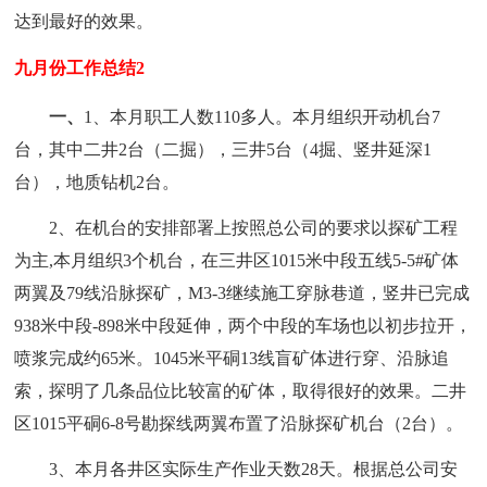
达到最好的效果。
九月份工作总结2
一、
1、本月职工人数110多人。本月组织开动机台7
台，其中二井2台（二掘），三井5台（4掘、竖井延深1
台），地质钻机2台。
2、在机台的安排部署上按照总公司的要求以探矿工程
为主,本月组织3个机台，在三井区1015米中段五线5-5#矿体
两翼及79线沿脉探矿，M3-3继续施工穿脉巷道，竖井已完成
938米中段-898米中段延伸，两个中段的车场也以初步拉开，
喷浆完成约65米。1045米平硐13线盲矿体进行穿、沿脉追
索，探明了几条品位比较富的矿体，取得很好的效果。二井
区1015平硐6-8号勘探线两翼布置了沿脉探矿机台（2台）。
3、本月各井区实际生产作业天数28天。根据总公司安