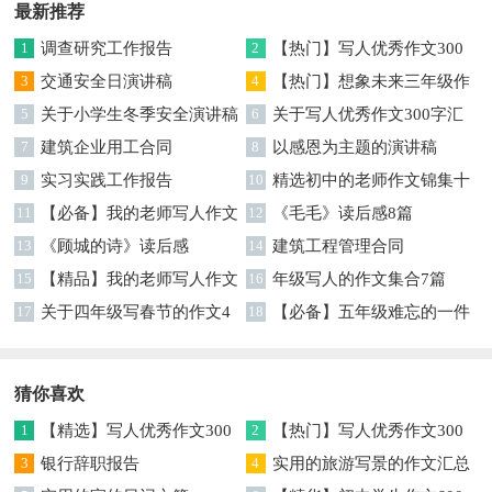
最新推荐
1
调查研究工作报告
2
【热门】写人优秀作文300
3
交通安全日演讲稿
字集合7篇
4
【热门】想象未来三年级作
5
关于小学生冬季安全演讲稿
文汇编7篇
6
关于写人优秀作文300字汇
7
建筑企业用工合同
编六篇
8
以感恩为主题的演讲稿
9
实习实践工作报告
10
精选初中的老师作文锦集十
11
【必备】我的老师写人作文
篇
12
《毛毛》读后感8篇
集合八篇
13
《顾城的诗》读后感
14
建筑工程管理合同
15
【精品】我的老师写人作文
16
年级写人的作文集合7篇
集合5篇
17
关于四年级写春节的作文4
18
【必备】五年级难忘的一件
篇
事作文300字集锦6篇
猜你喜欢
1
【精选】写人优秀作文300
2
【热门】写人优秀作文300
字集锦八篇
3
银行辞职报告
字汇总8篇
4
实用的旅游写景的作文汇总