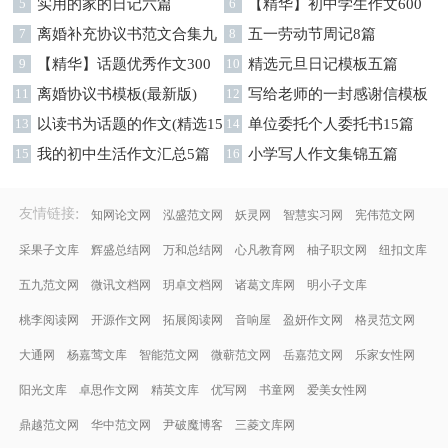
5
实用的家的日记六篇
九篇
6
【精华】初中学生作文600
7
离婚补充协议书范文合集九
字集合十篇
8
五一劳动节周记8篇
篇
9
【精华】话题优秀作文300
10
精选元旦日记模板五篇
字集合9篇
11
离婚协议书模板(最新版)
12
写给老师的一封感谢信模板
13
以读书为话题的作文(精选15
汇编9篇
14
单位委托个人委托书15篇
篇)
15
我的初中生活作文汇总5篇
16
小学写人作文集锦五篇
:
友情链接
知网论文网
泓盛范文网
妖灵网
智慧实习网
宪伟范文网
采果子文库
辉盛总结网
万和总结网
心凡教育网
柚子职文网
纽扣文库
五九范文网
微讯文档网
玥卓文档网
诸葛文库网
明小子文库
桃李阅读网
开源作文网
拓展阅读网
音响屋
盈妍作文网
格灵范文网
大通网
杨嘉莺文库
智能范文网
微蕲范文网
岳嘉范文网
乐家女性网
阳光文库
卓思作文网
精英文库
优写网
书童网
爱美女性网
鼎越范文网
华中范文网
尹破魔博客
三菱文库网