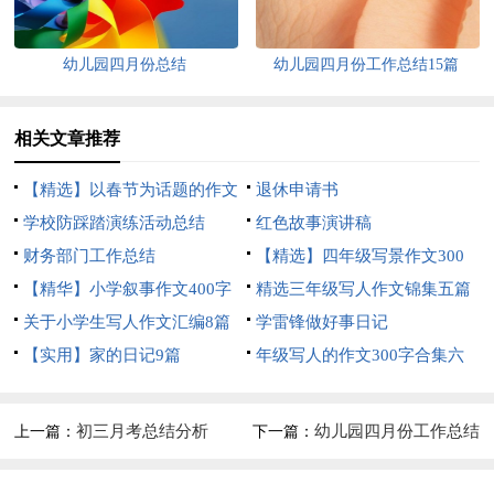
幼儿园四月份总结
幼儿园四月份工作总结15篇
相关文章推荐
【精选】以春节为话题的作文
退休申请书
锦集8篇
学校防踩踏演练活动总结
红色故事演讲稿
财务部门工作总结
【精选】四年级写景作文300
【精华】小学叙事作文400字
字集合五篇
精选三年级写人作文锦集五篇
集锦九篇
关于小学生写人作文汇编8篇
学雷锋做好事日记
【实用】家的日记9篇
年级写人的作文300字合集六
篇
初三月考总结分析
幼儿园四月份工作总结
上一篇：
下一篇：
精品