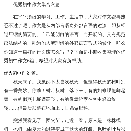
优秀初中作文集合六篇
在平平淡淡的学习、工作、生活中，大家对作文都再熟
悉不过了吧，作文是从内部言语向外部言语的过渡，即从经
过压缩的简要的、自己能明白的语言，向开展的、具有规范
语法结构的、能为他人所理解的外部语言形式的转化。那么
你知道一篇好的作文该怎么写吗？下面是小编收集整理的优
秀初中作文6篇，希望对大家有所帮助。
优秀初中作文 篇1
秋天来了。我虽然不太喜欢秋天，但觉得秋天的树叶别
有一番美妙。你瞧！树叶从树上落下来，有的如蝴蝶翩翩起
舞，有的似燕儿展翅高飞，有的像舞蹈家在空中轻盈旋
转……但最后却落在地面上，甘愿做肥料。
突然我看见了一团火苗，走近一看，原来是一株株枫
树。枫树已由夏天的绿装变成了秋天的红装。枫叶的叶片很