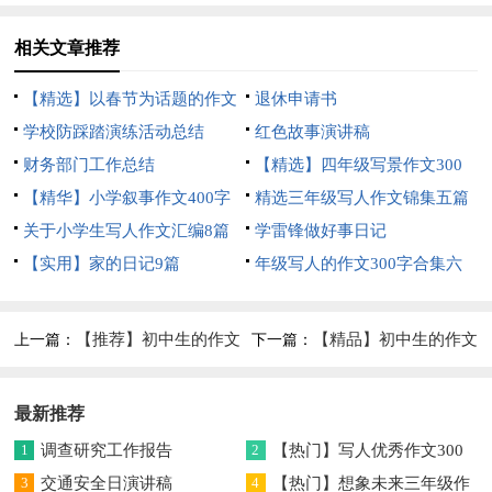
相关文章推荐
【精选】以春节为话题的作文
退休申请书
锦集8篇
学校防踩踏演练活动总结
红色故事演讲稿
财务部门工作总结
【精选】四年级写景作文300
【精华】小学叙事作文400字
字集合五篇
精选三年级写人作文锦集五篇
集锦九篇
关于小学生写人作文汇编8篇
学雷锋做好事日记
【实用】家的日记9篇
年级写人的作文300字合集六
篇
【推荐】初中生的作文
【精品】初中生的作文
上一篇：
下一篇：
5篇
汇编8篇
最新推荐
1
调查研究工作报告
2
【热门】写人优秀作文300
3
交通安全日演讲稿
字集合7篇
4
【热门】想象未来三年级作