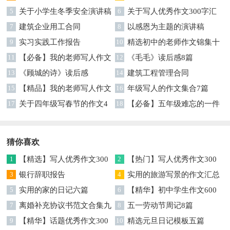
5
关于小学生冬季安全演讲稿
文汇编7篇
6
关于写人优秀作文300字汇
7
建筑企业用工合同
编六篇
8
以感恩为主题的演讲稿
9
实习实践工作报告
10
精选初中的老师作文锦集十
11
【必备】我的老师写人作文
篇
12
《毛毛》读后感8篇
集合八篇
13
《顾城的诗》读后感
14
建筑工程管理合同
15
【精品】我的老师写人作文
16
年级写人的作文集合7篇
集合5篇
17
关于四年级写春节的作文4
18
【必备】五年级难忘的一件
篇
事作文300字集锦6篇
猜你喜欢
1
【精选】写人优秀作文300
2
【热门】写人优秀作文300
字集锦八篇
3
银行辞职报告
字汇总8篇
4
实用的旅游写景的作文汇总
5
实用的家的日记六篇
九篇
6
【精华】初中学生作文600
7
离婚补充协议书范文合集九
字集合十篇
8
五一劳动节周记8篇
篇
9
【精华】话题优秀作文300
10
精选元旦日记模板五篇