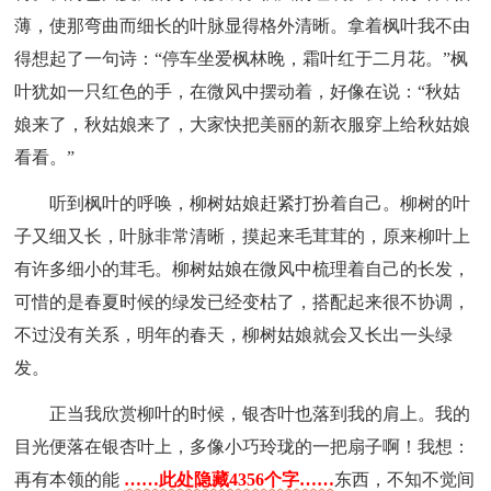
薄，使那弯曲而细长的叶脉显得格外清晰。拿着枫叶我不由
得想起了一句诗：“停车坐爱枫林晚，霜叶红于二月花。”枫
叶犹如一只红色的手，在微风中摆动着，好像在说：“秋姑
娘来了，秋姑娘来了，大家快把美丽的新衣服穿上给秋姑娘
看看。”
听到枫叶的呼唤，柳树姑娘赶紧打扮着自己。柳树的叶
子又细又长，叶脉非常清晰，摸起来毛茸茸的，原来柳叶上
有许多细小的茸毛。柳树姑娘在微风中梳理着自己的长发，
可惜的是春夏时候的绿发已经变枯了，搭配起来很不协调，
不过没有关系，明年的春天，柳树姑娘就会又长出一头绿
发。
正当我欣赏柳叶的时候，银杏叶也落到我的肩上。我的
目光便落在银杏叶上，多像小巧玲珑的一把扇子啊！我想：
再有本领的能
……此处隐藏4356个字……
东西，不知不觉间