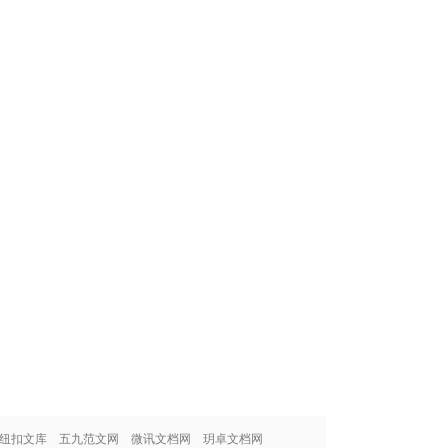
纽扣文库
五九范文网
微讯文档网
玥卓文档网