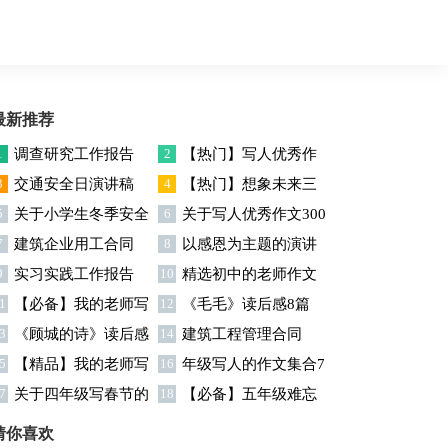
最新推荐
1
调查研究工作报告
2
【热门】写人优秀作
3
交通安全日演讲稿
4
【热门】想象未来三
文300字集合7篇
5
关于小学生冬季安全
6
关于写人优秀作文300
年级作文汇编7篇
7
建筑企业用工合同
8
以感恩为主题的演讲
演讲稿
字汇编六篇
9
实习实践工作报告
10
精选初中的老师作文
稿
1
【必备】我的老师写
12
《毛毛》读后感8篇
锦集十篇
3
《顾城的诗》读后感
14
建筑工程管理合同
人作文集合八篇
5
【精品】我的老师写
16
年级写人的作文集合7
7
关于四年级写春节的
18
【必备】五年级难忘
人作文集合5篇
篇
作文4篇
的一件事作文300字集锦6
猜你喜欢