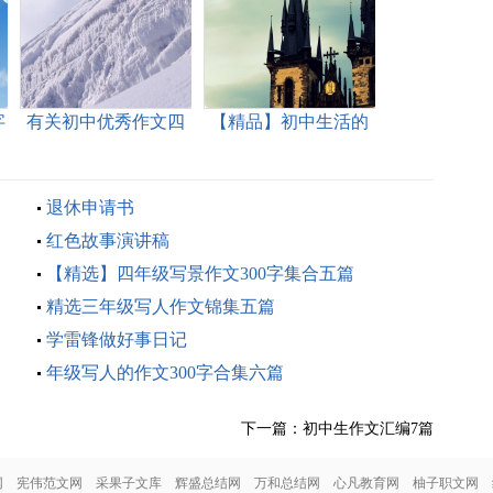
字
有关初中优秀作文四
【精品】初中生活的
篇
作文七篇
退休申请书
红色故事演讲稿
【精选】四年级写景作文300字集合五篇
精选三年级写人作文锦集五篇
学雷锋做好事日记
年级写人的作文300字合集六篇
下一篇：
初中生作文汇编7篇
网
宪伟范文网
采果子文库
辉盛总结网
万和总结网
心凡教育网
柚子职文网