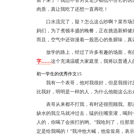
留下来了！我想不管男女老少都抵不住它的诱
肉质，真让我吃了还想一直再吃！
口水流完了，疑？怎么这么吵啊？菜市场
妈们，为了煮顿丰盛的晚餐，正在挑选新鲜健
而且，空气中还弥漫着一股恶心的鱼腥味，真
放学的路上，经过了许多有趣的场面，有
字……
这个充满温暖大家庭里，我将以普通人
初一学生的优秀作文15
我有一个表哥，他对我很好，但是我很讨
比我好，明明是一样的人，为什么他能这么出
表哥从来都不打我，有时还很照顾我。那
缺水的我立马就冲过去，猛的往嘴里灌，喝到
人的，你喝了会挨打的哟。”我呛到了，往那
定是给我喝的！”我冲他大喊，他耸耸肩，表示