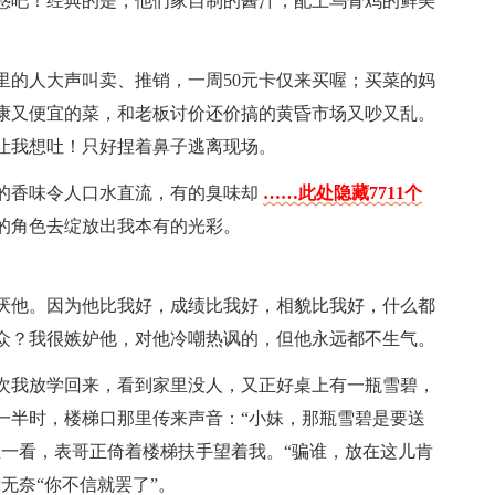
惑吧！经典的是，他们家自制的酱汁，配上乌骨鸡的鲜美
里的人大声叫卖、推销，一周50元卡仅来买喔；买菜的妈
康又便宜的菜，和老板讨价还价搞的黄昏市场又吵又乱。
让我想吐！只好捏着鼻子逃离现场。
的香味令人口水直流，有的臭味却
……此处隐藏7711个
的角色去绽放出我本有的光彩。
厌他。因为他比我好，成绩比我好，相貌比我好，什么都
众？我很嫉妒他，对他冷嘲热讽的，但他永远都不生气。
次我放学回来，看到家里没人，又正好桌上有一瓶雪碧，
一半时，楼梯口那里传来声音：“小妹，那瓶雪碧是要送
里一看，表哥正倚着楼梯扶手望着我。“骗谁，放在这儿肯
无奈“你不信就罢了”。