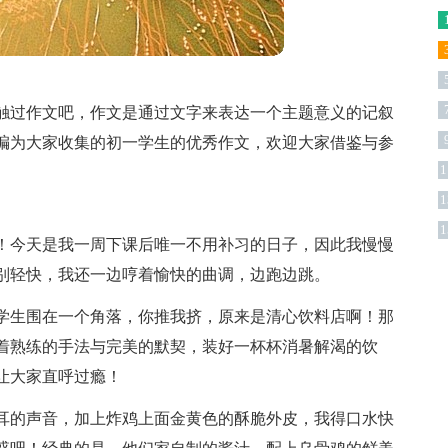
触过作文吧，作文是通过文字来表达一个主题意义的记叙
编为大家收集的初一学生的优秀作文，欢迎大家借鉴与参
1
1
版
1
！今天是我一周下课后唯一不用补习的日子，因此我慢慢
别轻快，我还一边哼着愉快的曲调，边跑边跳。
学生围在一个角落，你推我挤，原来是清心饮料店啊！那
着熟练的手法与完美的默契，装好一杯杯消暑解渴的饮
让大家直呼过瘾！
耳的声音，加上炸鸡上面金黄色的酥脆外皮，我得口水快