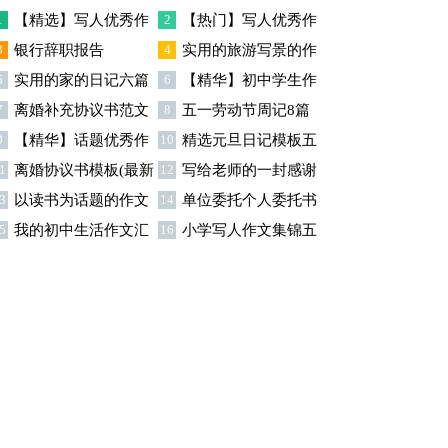
篇
1
【精选】写人优秀作
2
【热门】写人优秀作
3
银行辞职报告
4
实用的旅游写景的作
文300字集锦八篇
文300字汇总8篇
5
实用的家的日记六篇
6
【精华】初中学生作
文汇总九篇
7
离婚补充协议书范文
8
五一劳动节周记8篇
文600字集合十篇
9
【精华】话题优秀作
10
精选元旦日记模板五
合集九篇
1
离婚协议书模板(最新
12
写给老师的一封感谢
文300字集合9篇
篇
3
以读书为话题的作文
14
单位委托个人委托书
)
信模板汇编9篇
5
我的初中生活作文汇
16
小学写人作文集锦五
(精选15篇)
15篇
总5篇
篇