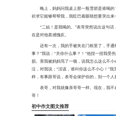
晚上，妈妈问我桌上那一瓶雪碧是谁喝的
祈求它能够帮帮我，我眨巴着眼睛想要哭出来
“二姑！是我喝的。”表哥突然说出这句
在是对他甚感愧疚。
还有一次，我的手被夹在门框里了，手通
事？”我说：“关你什么事？！”他捏一捏我受
损。害我被妈妈骂了一顿，说我怎么这么不小
泣，对我说；“活该，谁叫你这么不小心！”我
样，有事跟哥说，表哥会保护你的，别一个人
表哥，对我就像亲哥哥一样。现在，我不
哥！
初中作文图文推荐