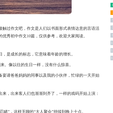
接触过作文吧，作文是人们以书面形式表情达意的言语活
的优秀初中作文10篇，仅供参考，欢迎大家阅读。
1
1
版
日，是成长的标志，它意味着年龄的增长。
1
然到来。像以往的生日一样，没有什么惊喜。
备宴请爸爸妈妈的同事以及我的小伙伴，忙绿的一天开始
出来，出来客人们也渐渐到齐了，一样的戏码开始上演：
不忍睹”，这样无聊的“大人聚会”持续到晚上十点。