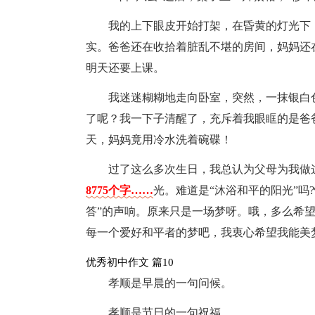
我的上下眼皮开始打架，在昏黄的灯光下
实。爸爸还在收拾着脏乱不堪的房间，妈妈还
明天还要上课。
我迷迷糊糊地走向卧室，突然，一抹银白
了呢？我一下子清醒了，充斥着我眼眶的是爸
天，妈妈竟用冷水洗着碗碟！
过了这么多次生日，我总认为父母为我做
8775个字……
光。难道是“沐浴和平的阳光”吗
答”的声响。原来只是一场梦呀。哦，多么希
每一个爱好和平者的梦吧，我衷心希望我能美
优秀初中作文 篇10
孝顺是早晨的一句问候。
孝顺是节日的一句祝福。