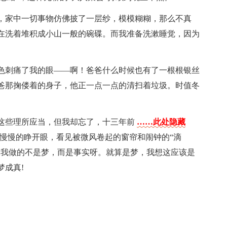
，家中一切事物仿佛披了一层纱，模模糊糊，那么不真
在洗着堆积成小山一般的碗碟。而我准备洗漱睡觉，因为
色刺痛了我的眼——啊！爸爸什么时候也有了一根根银丝
爸那掬偻着的身子，他正一点一点的清扫着垃圾。时值冬
这些理所应当，但我却忘了，十三年前
……此处隐藏
?慢慢的睁开眼，看见被微风卷起的窗帘和闹钟的“滴
望我做的不是梦，而是事实呀。就算是梦，我想这应该是
梦成真!