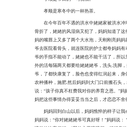
孝顺是寒冬中的一杯热茶。
在今年百年不遇的洪水中姥姥家被洪水冲
骨折了，姥姥的风湿病又犯了，妈妈知道了这
妈的嘴唇上又多了两个大水泡，天刚刚亮妈妈
爷去医院看骨头，就连医院的护士都夸妈妈有
爷的手指不能动了，姥姥也不能干活了，所以
外的活每隔两天都要给姥姥姥爷，洗头.洗脚
爷，了都快康复了，脸色也变得红润起来，身
农种播种，施肥.然后妈妈到大门口前搬石头
说：“孩子你真不枉费我对你的养育之恩。”妈
妈把这些事情办得妥妥当当之后，才恋恋不舍
妈妈回到白山以后，妈妈憔悴的样子让我
妈妈说：“你对姥姥姥爷可真好呀！”妈妈说