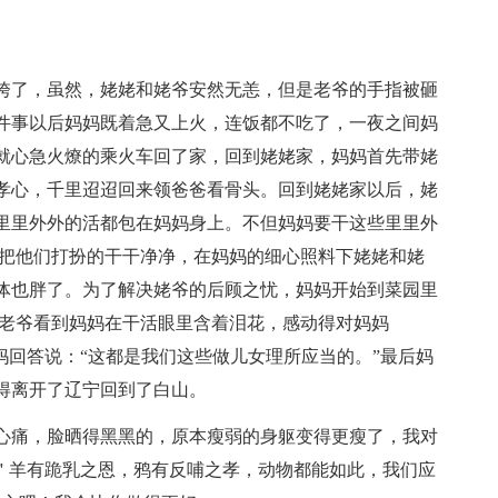
垮了，虽然，姥姥和姥爷安然无恙，但是老爷的手指被砸
件事以后妈妈既着急又上火，连饭都不吃了，一夜之间妈
就心急火燎的乘火车回了家，回到姥姥家，妈妈首先带姥
孝心，千里迢迢回来领爸爸看骨头。回到姥姥家以后，姥
里里外外的活都包在妈妈身上。不但妈妈要干这些里里外
，把他们打扮的干干净净，在妈妈的细心照料下姥姥和姥
体也胖了。为了解决姥爷的后顾之忧，妈妈开始到菜园里
，老爷看到妈妈在干活眼里含着泪花，感动得对妈妈
妈回答说：“这都是我们这些做儿女理所应当的。”最后妈
得离开了辽宁回到了白山。
心痛，脸晒得黑黑的，原本瘦弱的身躯变得更瘦了，我对
：＂羊有跪乳之恩，鸦有反哺之孝，动物都能如此，我们应