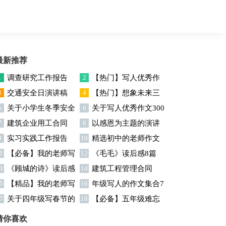
最新推荐
1
调查研究工作报告
2
【热门】写人优秀作
3
交通安全日演讲稿
4
【热门】想象未来三
文300字集合7篇
5
关于小学生冬季安全
6
关于写人优秀作文300
年级作文汇编7篇
7
建筑企业用工合同
8
以感恩为主题的演讲
演讲稿
字汇编六篇
9
实习实践工作报告
10
精选初中的老师作文
稿
1
【必备】我的老师写
12
《毛毛》读后感8篇
锦集十篇
3
《顾城的诗》读后感
14
建筑工程管理合同
人作文集合八篇
5
【精品】我的老师写
16
年级写人的作文集合7
7
关于四年级写春节的
18
【必备】五年级难忘
人作文集合5篇
篇
作文4篇
的一件事作文300字集锦6
猜你喜欢