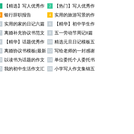
篇
1
【精选】写人优秀作
2
【热门】写人优秀作
3
银行辞职报告
4
实用的旅游写景的作
文300字集锦八篇
文300字汇总8篇
5
实用的家的日记六篇
6
【精华】初中学生作
文汇总九篇
7
离婚补充协议书范文
8
五一劳动节周记8篇
文600字集合十篇
9
【精华】话题优秀作
10
精选元旦日记模板五
合集九篇
1
离婚协议书模板(最新
12
写给老师的一封感谢
文300字集合9篇
篇
3
以读书为话题的作文
14
单位委托个人委托书
)
信模板汇编9篇
5
我的初中生活作文汇
16
小学写人作文集锦五
(精选15篇)
15篇
总5篇
篇