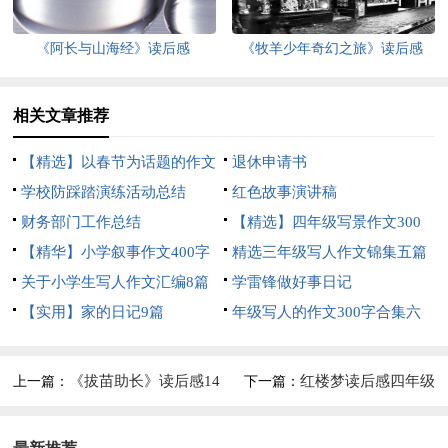
《阿长与山海经》读后感
《牧羊少年奇幻之旅》读后感
相关文章推荐
【精选】以春节为话题的作文
退休申请书
锦集8篇
学校防踩踏演练活动总结
红色故事演讲稿
财务部门工作总结
【精选】四年级写景作文300
【精华】小学叙事作文400字
字集合五篇
精选三年级写人作文锦集五篇
集锦九篇
关于小学生写人作文汇编8篇
学雷锋做好事日记
【实用】家的日记9篇
年级写人的作文300字合集六
篇
《拔苗助长》读后感14
红楼梦读后感四年级
上一篇：
下一篇：
篇