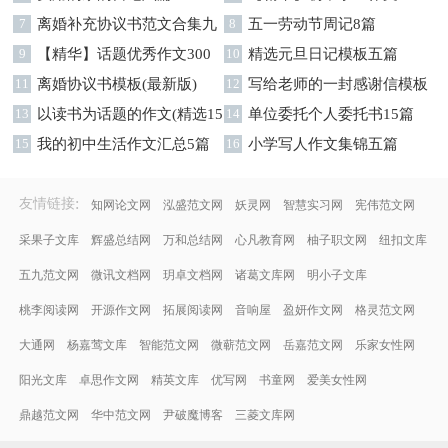
7
离婚补充协议书范文合集九
字集合十篇
8
五一劳动节周记8篇
篇
9
【精华】话题优秀作文300
10
精选元旦日记模板五篇
字集合9篇
11
离婚协议书模板(最新版)
12
写给老师的一封感谢信模板
13
以读书为话题的作文(精选15
汇编9篇
14
单位委托个人委托书15篇
篇)
15
我的初中生活作文汇总5篇
16
小学写人作文集锦五篇
:
友情链接
知网论文网
泓盛范文网
妖灵网
智慧实习网
宪伟范文网
采果子文库
辉盛总结网
万和总结网
心凡教育网
柚子职文网
纽扣文库
五九范文网
微讯文档网
玥卓文档网
诸葛文库网
明小子文库
桃李阅读网
开源作文网
拓展阅读网
音响屋
盈妍作文网
格灵范文网
大通网
杨嘉莺文库
智能范文网
微蕲范文网
岳嘉范文网
乐家女性网
阳光文库
卓思作文网
精英文库
优写网
书童网
爱美女性网
鼎越范文网
华中范文网
尹破魔博客
三菱文库网