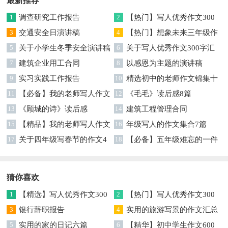
最新推荐
1
调查研究工作报告
2
【热门】写人优秀作文300
3
交通安全日演讲稿
字集合7篇
4
【热门】想象未来三年级作
5
关于小学生冬季安全演讲稿
文汇编7篇
6
关于写人优秀作文300字汇
7
建筑企业用工合同
编六篇
8
以感恩为主题的演讲稿
9
实习实践工作报告
10
精选初中的老师作文锦集十
11
【必备】我的老师写人作文
篇
12
《毛毛》读后感8篇
集合八篇
13
《顾城的诗》读后感
14
建筑工程管理合同
15
【精品】我的老师写人作文
16
年级写人的作文集合7篇
集合5篇
17
关于四年级写春节的作文4
18
【必备】五年级难忘的一件
篇
事作文300字集锦6篇
猜你喜欢
1
【精选】写人优秀作文300
2
【热门】写人优秀作文300
字集锦八篇
3
银行辞职报告
字汇总8篇
4
实用的旅游写景的作文汇总
5
实用的家的日记六篇
九篇
6
【精华】初中学生作文600