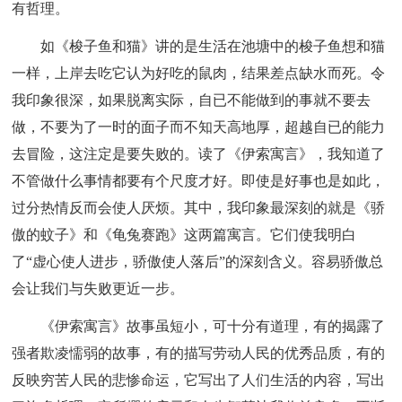
有哲理。
如《梭子鱼和猫》讲的是生活在池塘中的梭子鱼想和猫
一样，上岸去吃它认为好吃的鼠肉，结果差点缺水而死。令
我印象很深，如果脱离实际，自已不能做到的事就不要去
做，不要为了一时的面子而不知天高地厚，超越自已的能力
去冒险，这注定是要失败的。读了《伊索寓言》，我知道了
不管做什么事情都要有个尺度才好。即使是好事也是如此，
过分热情反而会使人厌烦。其中，我印象最深刻的就是《骄
傲的蚊子》和《龟兔赛跑》这两篇寓言。它们使我明白
了“虚心使人进步，骄傲使人落后”的深刻含义。容易骄傲总
会让我们与失败更近一步。
《伊索寓言》故事虽短小，可十分有道理，有的揭露了
强者欺凌懦弱的故事，有的描写劳动人民的优秀品质，有的
反映穷苦人民的悲惨命运，它写出了人们生活的内容，写出