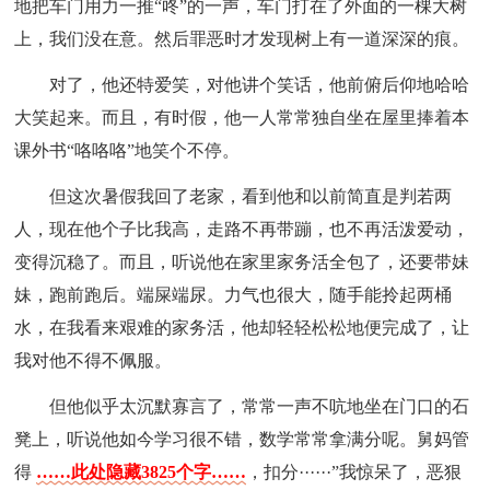
地把车门用力一推“咚”的一声，车门打在了外面的一棵大树
上，我们没在意。然后罪恶时才发现树上有一道深深的痕。
对了，他还特爱笑，对他讲个笑话，他前俯后仰地哈哈
大笑起来。而且，有时假，他一人常常独自坐在屋里捧着本
课外书“咯咯咯”地笑个不停。
但这次暑假我回了老家，看到他和以前简直是判若两
人，现在他个子比我高，走路不再带蹦，也不再活泼爱动，
变得沉稳了。而且，听说他在家里家务活全包了，还要带妹
妹，跑前跑后。端屎端尿。力气也很大，随手能拎起两桶
水，在我看来艰难的家务活，他却轻轻松松地便完成了，让
我对他不得不佩服。
但他似乎太沉默寡言了，常常一声不吭地坐在门口的石
凳上，听说他如今学习很不错，数学常常拿满分呢。舅妈管
得
……此处隐藏3825个字……
，扣分······”我惊呆了，恶狠