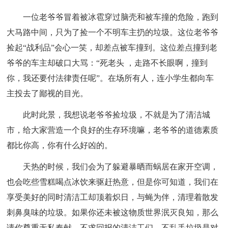
一位老爷爷冒着被冰雹穿过脑壳和被车撞的危险，跑到
大马路中间，只为了捡一个不明车主扔的垃圾。这位老爷爷
捡起“战利品”会心一笑，却差点被车撞到。这位差点撞到老
爷爷的车主却破口大骂：“死老头 ，走路不长眼啊，撞到
你，我还要付法律责任呢”。在场所有人，连小学生都向车
主投去了鄙视的目光。
此时此景，我想说老爷爷捡垃圾，不就是为了清洁城
市，给大家营造一个良好的生存环境嘛，老爷爷的道德素质
都比你高，你有什么好凶的。
天热的时候，我们会为了躲避暴晒而蜗居在家开空调，
也会吃些雪糕喝点冰饮来驱赶热意，但是你可知道，我们在
享受美好的同时清洁工却顶着炽日，与蝇为伴，清理着散发
刺鼻臭味的垃圾。如果你还未被这物质世界泯灭良知，那么
请你尊重无私奉献、不求回报的清洁工们。不乱丢垃圾是对