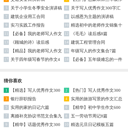
5
关于小学生冬季安全演讲稿
文汇编7篇
6
关于写人优秀作文300字汇
7
建筑企业用工合同
编六篇
8
以感恩为主题的演讲稿
9
实习实践工作报告
10
精选初中的老师作文锦集十
11
【必备】我的老师写人作文
篇
12
《毛毛》读后感8篇
集合八篇
13
《顾城的诗》读后感
14
建筑工程管理合同
15
【精品】我的老师写人作文
16
年级写人的作文集合7篇
集合5篇
17
关于四年级写春节的作文4
18
【必备】五年级难忘的一件
篇
事作文300字集锦6篇
猜你喜欢
1
【精选】写人优秀作文300
2
【热门】写人优秀作文300
字集锦八篇
3
银行辞职报告
字汇总8篇
4
实用的旅游写景的作文汇总
5
实用的家的日记六篇
九篇
6
【精华】初中学生作文600
7
离婚补充协议书范文合集九
字集合十篇
8
五一劳动节周记8篇
篇
9
【精华】话题优秀作文300
10
精选元旦日记模板五篇