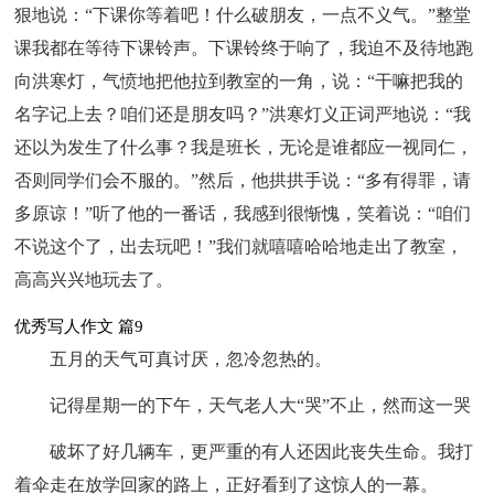
狠地说：“下课你等着吧！什么破朋友，一点不义气。”整堂
课我都在等待下课铃声。下课铃终于响了，我迫不及待地跑
向洪寒灯，气愤地把他拉到教室的一角，说：“干嘛把我的
名字记上去？咱们还是朋友吗？”洪寒灯义正词严地说：“我
还以为发生了什么事？我是班长，无论是谁都应一视同仁，
否则同学们会不服的。”然后，他拱拱手说：“多有得罪，请
多原谅！”听了他的一番话，我感到很惭愧，笑着说：“咱们
不说这个了，出去玩吧！”我们就嘻嘻哈哈地走出了教室，
高高兴兴地玩去了。
优秀写人作文 篇9
五月的天气可真讨厌，忽冷忽热的。
记得星期一的下午，天气老人大“哭”不止，然而这一哭
破坏了好几辆车，更严重的有人还因此丧失生命。我打
着伞走在放学回家的路上，正好看到了这惊人的一幕。