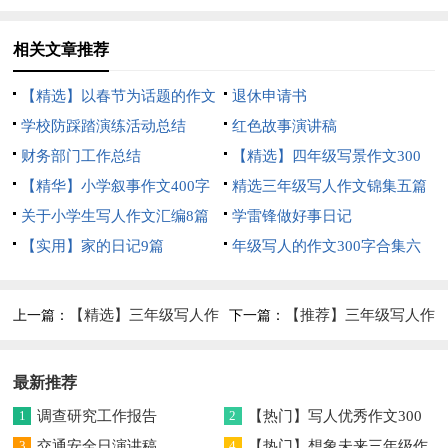
八篇
5篇
相关文章推荐
【精选】以春节为话题的作文
退休申请书
锦集8篇
学校防踩踏演练活动总结
红色故事演讲稿
财务部门工作总结
【精选】四年级写景作文300
【精华】小学叙事作文400字
字集合五篇
精选三年级写人作文锦集五篇
集锦九篇
关于小学生写人作文汇编8篇
学雷锋做好事日记
【实用】家的日记9篇
年级写人的作文300字合集六
篇
【精选】三年级写人作
【推荐】三年级写人作
上一篇：
下一篇：
文合集十篇
文汇总6篇
最新推荐
1
调查研究工作报告
2
【热门】写人优秀作文300
3
交通安全日演讲稿
字集合7篇
4
【热门】想象未来三年级作