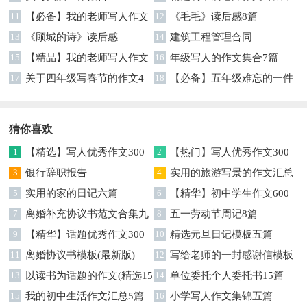
11
【必备】我的老师写人作文
篇
12
《毛毛》读后感8篇
集合八篇
13
《顾城的诗》读后感
14
建筑工程管理合同
15
【精品】我的老师写人作文
16
年级写人的作文集合7篇
集合5篇
17
关于四年级写春节的作文4
18
【必备】五年级难忘的一件
篇
事作文300字集锦6篇
猜你喜欢
1
【精选】写人优秀作文300
2
【热门】写人优秀作文300
字集锦八篇
3
银行辞职报告
字汇总8篇
4
实用的旅游写景的作文汇总
5
实用的家的日记六篇
九篇
6
【精华】初中学生作文600
7
离婚补充协议书范文合集九
字集合十篇
8
五一劳动节周记8篇
篇
9
【精华】话题优秀作文300
10
精选元旦日记模板五篇
字集合9篇
11
离婚协议书模板(最新版)
12
写给老师的一封感谢信模板
13
以读书为话题的作文(精选15
汇编9篇
14
单位委托个人委托书15篇
篇)
15
我的初中生活作文汇总5篇
16
小学写人作文集锦五篇