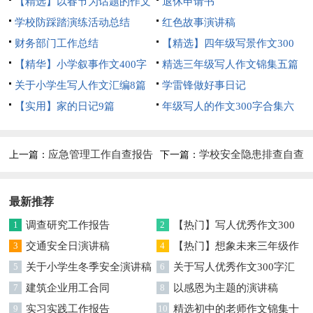
【精选】以春节为话题的作文
退休申请书
锦集8篇
学校防踩踏演练活动总结
红色故事演讲稿
财务部门工作总结
【精选】四年级写景作文300
【精华】小学叙事作文400字
字集合五篇
精选三年级写人作文锦集五篇
集锦九篇
关于小学生写人作文汇编8篇
学雷锋做好事日记
【实用】家的日记9篇
年级写人的作文300字合集六
篇
应急管理工作自查报告
学校安全隐患排查自查
上一篇：
下一篇：
报告10篇
最新推荐
1
调查研究工作报告
2
【热门】写人优秀作文300
3
交通安全日演讲稿
字集合7篇
4
【热门】想象未来三年级作
5
关于小学生冬季安全演讲稿
文汇编7篇
6
关于写人优秀作文300字汇
7
建筑企业用工合同
编六篇
8
以感恩为主题的演讲稿
9
实习实践工作报告
10
精选初中的老师作文锦集十