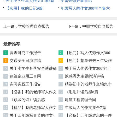
集锦九篇
关于小学生写人作文汇编8篇
学雷锋做好事日记
【实用】家的日记9篇
年级写人的作文300字合集六
篇
学校管理自查报告
中职学校自查报告
上一篇：
下一篇：
最新推荐
1
调查研究工作报告
2
【热门】写人优秀作文300
3
交通安全日演讲稿
字集合7篇
4
【热门】想象未来三年级作
5
关于小学生冬季安全演讲稿
文汇编7篇
6
关于写人优秀作文300字汇
7
建筑企业用工合同
编六篇
8
以感恩为主题的演讲稿
9
实习实践工作报告
10
精选初中的老师作文锦集十
11
【必备】我的老师写人作文
篇
12
《毛毛》读后感8篇
集合八篇
13
《顾城的诗》读后感
14
建筑工程管理合同
15
【精品】我的老师写人作文
16
年级写人的作文集合7篇
集合5篇
17
关于四年级写春节的作文4
18
【必备】五年级难忘的一件