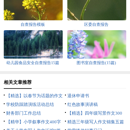
自查报告模板
区委自查报告
幼儿园食品安全自查报告15篇
图书室自查报告(15篇)
相关文章推荐
【精选】以春节为话题的作文
退休申请书
锦集8篇
学校防踩踏演练活动总结
红色故事演讲稿
财务部门工作总结
【精选】四年级写景作文300
【精华】小学叙事作文400字
字集合五篇
精选三年级写人作文锦集五篇