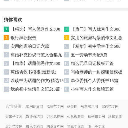
篇
事作文300字集锦6篇
猜你喜欢
1
【精选】写人优秀作文300
2
【热门】写人优秀作文300
字集锦八篇
3
银行辞职报告
字汇总8篇
4
实用的旅游写景的作文汇总
5
实用的家的日记六篇
九篇
6
【精华】初中学生作文600
7
离婚补充协议书范文合集九
字集合十篇
8
五一劳动节周记8篇
篇
9
【精华】话题优秀作文300
10
精选元旦日记模板五篇
字集合9篇
11
离婚协议书模板(最新版)
12
写给老师的一封感谢信模板
13
以读书为话题的作文(精选15
汇编9篇
14
单位委托个人委托书15篇
篇)
15
我的初中生活作文汇总5篇
16
小学写人作文集锦五篇
:
友情链接
知网论文网
泓盛范文网
妖灵网
智慧实习网
宪伟范文网
采果子文库
辉盛总结网
万和总结网
心凡教育网
柚子职文网
纽扣文库
五九范文网
微讯文档网
玥卓文档网
诸葛文库网
明小子文库