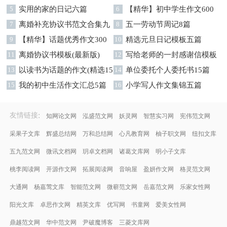
5
实用的家的日记六篇
九篇
6
【精华】初中学生作文600
7
离婚补充协议书范文合集九
字集合十篇
8
五一劳动节周记8篇
篇
9
【精华】话题优秀作文300
10
精选元旦日记模板五篇
字集合9篇
11
离婚协议书模板(最新版)
12
写给老师的一封感谢信模板
13
以读书为话题的作文(精选15
汇编9篇
14
单位委托个人委托书15篇
篇)
15
我的初中生活作文汇总5篇
16
小学写人作文集锦五篇
:
友情链接
知网论文网
泓盛范文网
妖灵网
智慧实习网
宪伟范文网
采果子文库
辉盛总结网
万和总结网
心凡教育网
柚子职文网
纽扣文库
五九范文网
微讯文档网
玥卓文档网
诸葛文库网
明小子文库
桃李阅读网
开源作文网
拓展阅读网
音响屋
盈妍作文网
格灵范文网
大通网
杨嘉莺文库
智能范文网
微蕲范文网
岳嘉范文网
乐家女性网
阳光文库
卓思作文网
精英文库
优写网
书童网
爱美女性网
鼎越范文网
华中范文网
尹破魔博客
三菱文库网