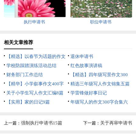
执行申请书
职位申请书
相关文章推荐
【精选】以春节为话题的作文
退休申请书
锦集8篇
学校防踩踏演练活动总结
红色故事演讲稿
财务部门工作总结
【精选】四年级写景作文300
【精华】小学叙事作文400字
字集合五篇
精选三年级写人作文锦集五篇
集锦九篇
关于小学生写人作文汇编8篇
学雷锋做好事日记
【实用】家的日记9篇
年级写人的作文300字合集六
篇
强制执行申请书15篇
关于再审申请书
上一篇：
下一篇：