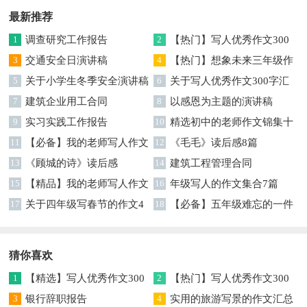
最新推荐
1
调查研究工作报告
2
【热门】写人优秀作文300
3
交通安全日演讲稿
字集合7篇
4
【热门】想象未来三年级作
5
关于小学生冬季安全演讲稿
文汇编7篇
6
关于写人优秀作文300字汇
7
建筑企业用工合同
编六篇
8
以感恩为主题的演讲稿
9
实习实践工作报告
10
精选初中的老师作文锦集十
11
【必备】我的老师写人作文
篇
12
《毛毛》读后感8篇
集合八篇
13
《顾城的诗》读后感
14
建筑工程管理合同
15
【精品】我的老师写人作文
16
年级写人的作文集合7篇
集合5篇
17
关于四年级写春节的作文4
18
【必备】五年级难忘的一件
篇
事作文300字集锦6篇
猜你喜欢
1
【精选】写人优秀作文300
2
【热门】写人优秀作文300
字集锦八篇
3
银行辞职报告
字汇总8篇
4
实用的旅游写景的作文汇总