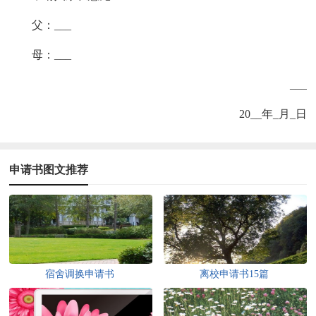
父：___
母：___
___
20__年_月_日
申请书图文推荐
宿舍调换申请书
离校申请书15篇