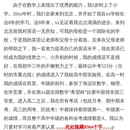
由于在数学上表现出了优秀的能力，我5岁时上了小
学。20xx年时，我们全家来到北京，并开始了我在xx学校长
达8年的学习。这8年来，xx见证着我点点滴滴的进步。来到
北京前我对英语一无所知，可我的母校是一个国际化的学
校，于是我的英语让老师和父母十分着急。后来在父母老师
的帮助之下，我一直努力提高自己的英语水平，现在英语已
经成为我的优势之一。小升初的时候，我的成绩还不是很
好，在我初中三年的不懈努力之下，最终以中考523分（当
时的市重点线）的成绩进入了我校高中部实验班。在高一时
我的成绩在班里、年级的前列，参加了海淀区数学、物理、
化学竞赛，并在第xx届全国数学“希望杯”比赛中获得全国三
等奖。进入高二之后，我在所有考试（包括月考、期中期末
考、高三的周考、区统考）中都保持着班级第一、年级第一
的成绩，而且整个高中年级的各科会考成绩都是A。我认为
只要对学习有着严肃认真
……此处隐藏8564个字……
p