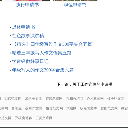
执行申请书
职位申请书
退休申请书
红色故事演讲稿
【精选】四年级写景作文300字集合五篇
精选三年级写人作文锦集五篇
学雷锋做好事日记
年级写人的作文300字合集六篇
下一篇：
关于工作岗位的申请书
网
宪伟范文网
采果子文库
辉盛总结网
万和总结网
心凡教育网
柚子职文网
阅读网
音响屋
盈妍作文网
格灵范文网
大通网
杨嘉莺文库
智能范文网
微蕲
中范文网
尹破魔博客
三菱文库网