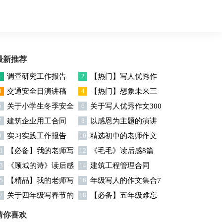
最新推荐
1
调查研究工作报告
2
【热门】写人优秀作
3
交通安全日演讲稿
4
【热门】想象未来三
文300字集合7篇
5
关于小学生冬季安全
6
关于写人优秀作文300
年级作文汇编7篇
7
建筑企业用工合同
8
以感恩为主题的演讲
演讲稿
字汇编六篇
9
实习实践工作报告
10
精选初中的老师作文
稿
1
【必备】我的老师写
12
《毛毛》读后感8篇
锦集十篇
3
《顾城的诗》读后感
14
建筑工程管理合同
人作文集合八篇
5
【精品】我的老师写
16
年级写人的作文集合7
7
关于四年级写春节的
18
【必备】五年级难忘
人作文集合5篇
篇
作文4篇
的一件事作文300字集锦6
猜你喜欢