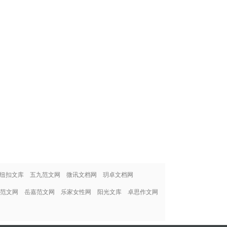
纽扣文库
五九范文网
微讯文档网
玥卓文档网
范文网
岳嘉范文网
乐家女性网
阳光文库
卓思作文网