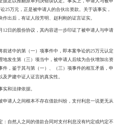
证据足以推翻原审判决错误认定。事实上，申请人与被申
争讼25万元，正是被申请人的合伙出资款。关于该事实，
事判决作出后，有证人段芳明、赵利刚的证言证实。
9月12日的股份协议，其内容进一步印证了被申请人与申请
将前述中的第（一）项事件中，即本案争讼的25万元认定
理地发生第（三）项当中，被申请人后续为合伙增加出资
项事件，鉴于其与第（一）、（三）项事件的相互矛盾，申
以及尹建中证人证言的真实性。
事实和法律依据。
被申请人之间根本不存在借款纠纷，支付利息一说更无从
定：自然人之间的借款合同对支付利息没有约定或约定不