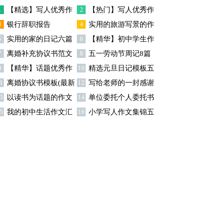
篇
1
【精选】写人优秀作
2
【热门】写人优秀作
3
银行辞职报告
4
实用的旅游写景的作
文300字集锦八篇
文300字汇总8篇
5
实用的家的日记六篇
6
【精华】初中学生作
文汇总九篇
7
离婚补充协议书范文
8
五一劳动节周记8篇
文600字集合十篇
9
【精华】话题优秀作
10
精选元旦日记模板五
合集九篇
1
离婚协议书模板(最新
12
写给老师的一封感谢
文300字集合9篇
篇
3
以读书为话题的作文
14
单位委托个人委托书
)
信模板汇编9篇
5
我的初中生活作文汇
16
小学写人作文集锦五
(精选15篇)
15篇
总5篇
篇