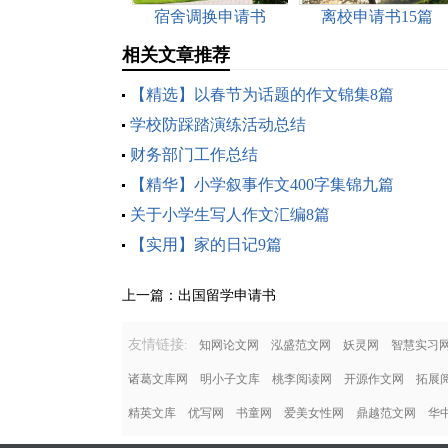
宿舍调换申请书
离校申请书15篇
相关文章推荐
【精选】以春节为话题的作文锦集8篇
学校防踩踏演练活动总结
财务部门工作总结
【精华】小学叙事作文400字集锦九篇
关于小学生写人作文汇编8篇
【实用】家的日记9篇
上一篇：
出国留学申请书
友情链接
:
知网论文网
泓盛范文网
妖灵网
智慧实习
诸葛文库网
明小子文库
桃李阅读网
开源作文网
拓展
精英文库
优写网
书童网
爱美女性网
鼎越范文网
华