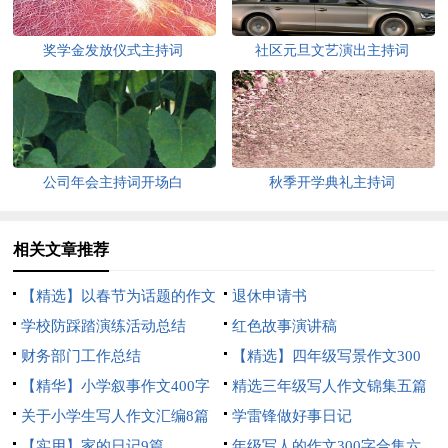
奖学金发放仪式主持词
社区元旦文艺演出主持词
公司年会主持词开场白
秋季开学典礼主持词
相关文章推荐
【精选】以春节为话题的作文
退休申请书
锦集8篇
学校防踩踏演练活动总结
红色故事演讲稿
财务部门工作总结
【精选】四年级写景作文300
【精华】小学叙事作文400字
字集合五篇
精选三年级写人作文锦集五篇
集锦九篇
关于小学生写人作文汇编8篇
学雷锋做好事日记
【实用】家的日记9篇
年级写人的作文300字合集六