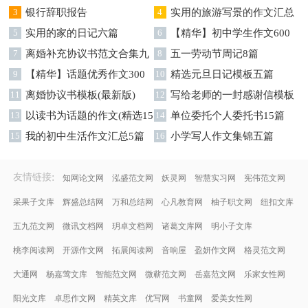
字集锦八篇
3
银行辞职报告
字汇总8篇
4
实用的旅游写景的作文汇总
5
实用的家的日记六篇
九篇
6
【精华】初中学生作文600
7
离婚补充协议书范文合集九
字集合十篇
8
五一劳动节周记8篇
篇
9
【精华】话题优秀作文300
10
精选元旦日记模板五篇
字集合9篇
11
离婚协议书模板(最新版)
12
写给老师的一封感谢信模板
13
以读书为话题的作文(精选15
汇编9篇
14
单位委托个人委托书15篇
篇)
15
我的初中生活作文汇总5篇
16
小学写人作文集锦五篇
:
友情链接
知网论文网
泓盛范文网
妖灵网
智慧实习网
宪伟范文网
采果子文库
辉盛总结网
万和总结网
心凡教育网
柚子职文网
纽扣文库
五九范文网
微讯文档网
玥卓文档网
诸葛文库网
明小子文库
桃李阅读网
开源作文网
拓展阅读网
音响屋
盈妍作文网
格灵范文网
大通网
杨嘉莺文库
智能范文网
微蕲范文网
岳嘉范文网
乐家女性网
阳光文库
卓思作文网
精英文库
优写网
书童网
爱美女性网