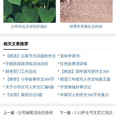
公司年会主持词开场白
秋季开学典礼主持词
相关文章推荐
【精选】以春节为话题的作文
退休申请书
锦集8篇
学校防踩踏演练活动总结
红色故事演讲稿
财务部门工作总结
【精选】四年级写景作文300
【精华】小学叙事作文400字
字集合五篇
精选三年级写人作文锦集五篇
集锦九篇
关于小学生写人作文汇编8篇
学雷锋做好事日记
【实用】家的日记9篇
年级写人的作文300字合集六
篇
公司抽奖活动主持词
5.12护士节文艺汇演主
上一篇：
下一篇：