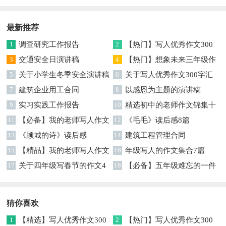
持词
最新推荐
1
调查研究工作报告
2
【热门】写人优秀作文300
3
交通安全日演讲稿
字集合7篇
4
【热门】想象未来三年级作
5
关于小学生冬季安全演讲稿
文汇编7篇
6
关于写人优秀作文300字汇
7
建筑企业用工合同
编六篇
8
以感恩为主题的演讲稿
9
实习实践工作报告
10
精选初中的老师作文锦集十
11
【必备】我的老师写人作文
篇
12
《毛毛》读后感8篇
集合八篇
13
《顾城的诗》读后感
14
建筑工程管理合同
15
【精品】我的老师写人作文
16
年级写人的作文集合7篇
集合5篇
17
关于四年级写春节的作文4
18
【必备】五年级难忘的一件
篇
事作文300字集锦6篇
猜你喜欢
1
【精选】写人优秀作文300
2
【热门】写人优秀作文300