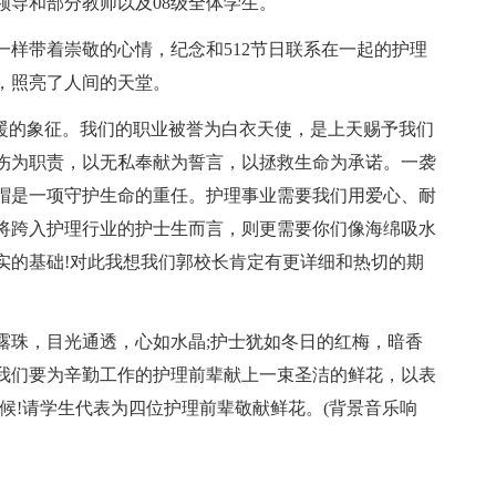
领导和部分教师以及08级全体学生。
样带着崇敬的心情，纪念和512节日联系在一起的护理
，照亮了人间的天堂。
温暖的象征。我们的职业被誉为白衣天使，是上天赐予我们
伤为职责，以无私奉献为誓言，以拯救生命为承诺。一袭
帽是一项守护生命的重任。护理事业需要我们用爱心、耐
将跨入护理行业的护士生而言，则更需要你们像海绵吸水
实的基础!对此我想我们郭校长肯定有更详细和热切的期
露珠，目光通透，心如水晶;护士犹如冬日的红梅，暗香
我们要为辛勤工作的护理前辈献上一束圣洁的鲜花，以表
候!请学生代表为四位护理前辈敬献鲜花。(背景音乐响