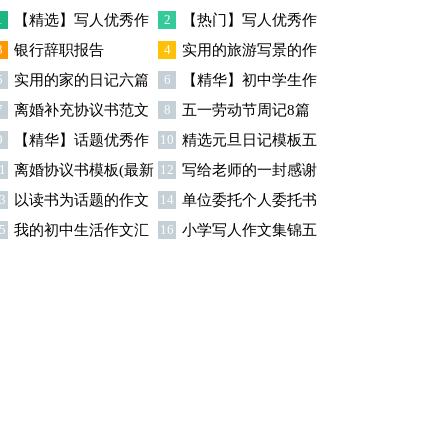
篇
1
【精选】写人优秀作
2
【热门】写人优秀作
3
银行辞职报告
4
实用的旅游写景的作
文300字集锦八篇
文300字汇总8篇
5
实用的家的日记六篇
6
【精华】初中学生作
文汇总九篇
7
离婚补充协议书范文
8
五一劳动节周记8篇
文600字集合十篇
9
【精华】话题优秀作
10
精选元旦日记模板五
合集九篇
1
离婚协议书模板(最新
12
写给老师的一封感谢
文300字集合9篇
篇
3
以读书为话题的作文
14
单位委托个人委托书
)
信模板汇编9篇
5
我的初中生活作文汇
16
小学写人作文集锦五
(精选15篇)
15篇
总5篇
篇