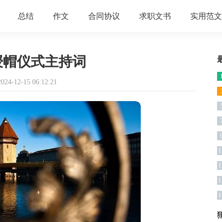
总结
作文
合同协议
求职文书
实用范文
授帽仪式主持词
4-12-15 06:12:21
1
1
1
1