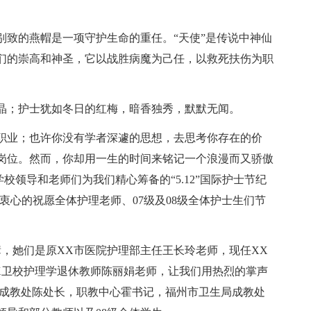
别致的燕帽是一项守护生命的重任。“天使”是传说中神仙
们的崇高和神圣，它以战胜病魔为己任，以救死扶伤为职
晶；护士犹如冬日的红梅，暗香独秀，默默无闻。
职业；也许你没有学者深遽的思想，去思考你存在的价
岗位。然而，你却用一生的时间来铭记一个浪漫而又骄傲
学校领导和老师们为我们精心筹备的“5.12”国际护士节纪
衷心的祝愿全体护理老师、07级及08级全体护士生们节
，她们是原XX市医院护理部主任王长玲老师，现任XX
X卫校护理学退休教师陈丽娟老师，让我们用热烈的掌声
局成教处陈处长，职教中心霍书记，福州市卫生局成教处