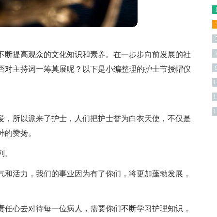
不断提高观众的文化知识和素养。在一步步向前发展的社
否对主持词一筹莫展呢？以下是小编整理的护士节授帽仪
1
1
版
1
爱，所以派来了护士，人们把护士誉为白衣天使，不仅是
神的赞扬。
列。
气和活力，我们的事业因为有了你们，将更加蓬勃发展，
责任心去对待每一位病人，需要你们不断学习护理知识，