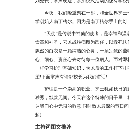
刘处长，掌声欢迎，参加仪式活动的还有学校
今夜，我们隆重聚在一起，和全世界护士一
学创始人南丁格尔。因为是南丁格尔手上的灯
“天使”是传说中神仙的使者，是幸福和
崇高和神圣，它以战胜病魔为己任，以救死扶
飘然的白衣是一颗纯洁的心灵，一顶别致的燕
心、细心、责任心去对待每一位病人。而对即
一样学习护理基础知识，为以后的工作打下扎
望!下面掌声有请郭校长为我们讲话!
护理是一个崇高的职业。护士犹如秋日的
独秀，默默无闻。今天在这个特殊的日子里，
达我们心中无限的敬意!同时致以最深的节日问
起)
主持词图文推荐