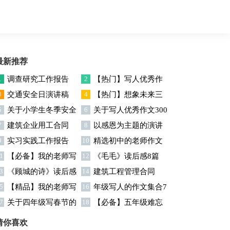
最新推荐
1
调查研究工作报告
2
【热门】写人优秀作
3
交通安全日演讲稿
4
【热门】想象未来三
文300字集合7篇
5
关于小学生冬季安全
6
关于写人优秀作文300
年级作文汇编7篇
7
建筑企业用工合同
8
以感恩为主题的演讲
演讲稿
字汇编六篇
9
实习实践工作报告
10
精选初中的老师作文
稿
1
【必备】我的老师写
12
《毛毛》读后感8篇
锦集十篇
3
《顾城的诗》读后感
14
建筑工程管理合同
人作文集合八篇
5
【精品】我的老师写
16
年级写人的作文集合7
7
关于四年级写春节的
18
【必备】五年级难忘
人作文集合5篇
篇
作文4篇
的一件事作文300字集锦6
猜你喜欢