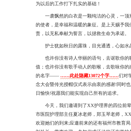
为以后的工作打下扎实的基础！
一袭飘然的白衣是一颗纯洁的心灵，一顶
的使者，是幸福和温暖的象征。是上天赐予我
责，以无私奉献为誓言，以拯救生命为承诺。
护士犹如秋日的露珠，目光通透，心如水
也许你没有诗人华丽的语句，去讴歌你的
值；也许你没有歌手动人的歌喉，去歌咏你的
的名字——
……此处隐藏13072个字……
们对
念大会暨传光授帽仪式表示由衷的感谢!同时也
日愉快!祝愿我们能实现自己所有的追求。
今天，我们邀请到了XX护理界的四位前辈
市医院护理部主任夏冰老师，郑玉琴老师，X
欢迎她们的到来;应邀前来的还有福州市教育