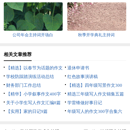
公司年会主持词开场白
秋季开学典礼主持词
相关文章推荐
【精选】以春节为话题的作文
退休申请书
锦集8篇
学校防踩踏演练活动总结
红色故事演讲稿
财务部门工作总结
【精选】四年级写景作文300
【精华】小学叙事作文400字
字集合五篇
精选三年级写人作文锦集五篇
集锦九篇
关于小学生写人作文汇编8篇
学雷锋做好事日记
【实用】家的日记9篇
年级写人的作文300字合集六
篇