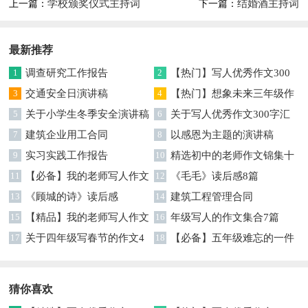
学校颁奖仪式主持词
结婚酒主持词
上一篇：
下一篇：
最新推荐
1
调查研究工作报告
2
【热门】写人优秀作文300
3
交通安全日演讲稿
字集合7篇
4
【热门】想象未来三年级作
5
关于小学生冬季安全演讲稿
文汇编7篇
6
关于写人优秀作文300字汇
7
建筑企业用工合同
编六篇
8
以感恩为主题的演讲稿
9
实习实践工作报告
10
精选初中的老师作文锦集十
11
【必备】我的老师写人作文
篇
12
《毛毛》读后感8篇
集合八篇
13
《顾城的诗》读后感
14
建筑工程管理合同
15
【精品】我的老师写人作文
16
年级写人的作文集合7篇
集合5篇
17
关于四年级写春节的作文4
18
【必备】五年级难忘的一件
篇
事作文300字集锦6篇
猜你喜欢