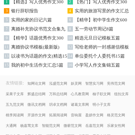
1
【精选】写人优秀作文300
2
【热门】写人优秀作文300
字集锦八篇
3
银行辞职报告
字汇总8篇
4
实用的旅游写景的作文汇总
5
实用的家的日记六篇
九篇
6
【精华】初中学生作文600
7
离婚补充协议书范文合集九
字集合十篇
8
五一劳动节周记8篇
篇
9
【精华】话题优秀作文300
10
精选元旦日记模板五篇
字集合9篇
11
离婚协议书模板(最新版)
12
写给老师的一封感谢信模板
13
以读书为话题的作文(精选15
汇编9篇
14
单位委托个人委托书15篇
篇)
15
我的初中生活作文汇总5篇
16
小学写人作文集锦五篇
:
友情链接
知网论文网
泓盛范文网
妖灵网
智慧实习网
宪伟范文网
采果子文库
辉盛总结网
万和总结网
心凡教育网
柚子职文网
纽扣文库
五九范文网
微讯文档网
玥卓文档网
诸葛文库网
明小子文库
桃李阅读网
开源作文网
拓展阅读网
音响屋
盈妍作文网
格灵范文网
大通网
杨嘉莺文库
智能范文网
微蕲范文网
岳嘉范文网
乐家女性网