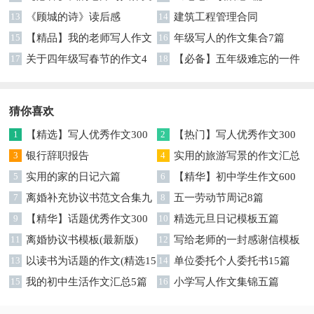
集合八篇
13
《顾城的诗》读后感
14
建筑工程管理合同
15
【精品】我的老师写人作文
16
年级写人的作文集合7篇
集合5篇
17
关于四年级写春节的作文4
18
【必备】五年级难忘的一件
篇
事作文300字集锦6篇
猜你喜欢
1
【精选】写人优秀作文300
2
【热门】写人优秀作文300
字集锦八篇
3
银行辞职报告
字汇总8篇
4
实用的旅游写景的作文汇总
5
实用的家的日记六篇
九篇
6
【精华】初中学生作文600
7
离婚补充协议书范文合集九
字集合十篇
8
五一劳动节周记8篇
篇
9
【精华】话题优秀作文300
10
精选元旦日记模板五篇
字集合9篇
11
离婚协议书模板(最新版)
12
写给老师的一封感谢信模板
13
以读书为话题的作文(精选15
汇编9篇
14
单位委托个人委托书15篇
篇)
15
我的初中生活作文汇总5篇
16
小学写人作文集锦五篇