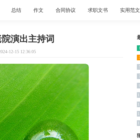
总结
作文
合同协议
求职文书
实用范文
老院演出主持词
4-12-15 12:36:05
1
1
1
1