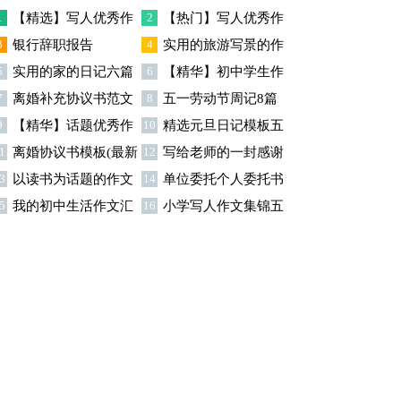
篇
1
【精选】写人优秀作
2
【热门】写人优秀作
3
银行辞职报告
4
实用的旅游写景的作
文300字集锦八篇
文300字汇总8篇
5
实用的家的日记六篇
6
【精华】初中学生作
文汇总九篇
7
离婚补充协议书范文
8
五一劳动节周记8篇
文600字集合十篇
9
【精华】话题优秀作
10
精选元旦日记模板五
合集九篇
1
离婚协议书模板(最新
12
写给老师的一封感谢
文300字集合9篇
篇
3
以读书为话题的作文
14
单位委托个人委托书
)
信模板汇编9篇
5
我的初中生活作文汇
16
小学写人作文集锦五
(精选15篇)
15篇
总5篇
篇