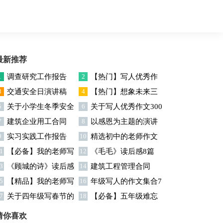
最新推荐
1
调查研究工作报告
2
【热门】写人优秀作
3
交通安全日演讲稿
4
【热门】想象未来三
文300字集合7篇
5
关于小学生冬季安全
6
关于写人优秀作文300
年级作文汇编7篇
7
建筑企业用工合同
8
以感恩为主题的演讲
演讲稿
字汇编六篇
9
实习实践工作报告
10
精选初中的老师作文
稿
1
【必备】我的老师写
12
《毛毛》读后感8篇
锦集十篇
3
《顾城的诗》读后感
14
建筑工程管理合同
人作文集合八篇
5
【精品】我的老师写
16
年级写人的作文集合7
7
关于四年级写春节的
18
【必备】五年级难忘
人作文集合5篇
篇
作文4篇
的一件事作文300字集锦6
猜你喜欢