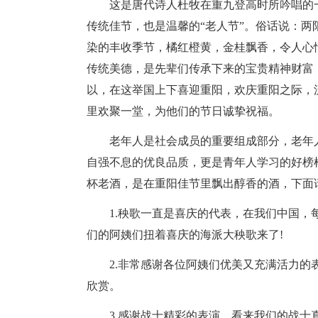
这是唐代诗人杜牧在重九登高时所吟唱的
传统佳节，也是温馨的“老人节”。俗话说：
染的丰收季节，橘红橙黄，金桂飘香，令人心
传统美德，是先辈们传承下来的宝贵精神财富
以，在这举国上下喜迎重阳，欢庆重阳之际，
里欢聚一堂，为他们的节日诚挚祝福。
老年人是社会成员的重要组成部分，老年
自强不息的优良品质，更是青年人学习的好榜
杯老酒，是在重阳佳节里飘出醇香的酒，下面
1.秧歌一直是喜庆的代表，在我们中国
们的阿姨们扭着喜庆的海派大秧歌来了!
2.非常感谢各位阿姨们优美又充满活力
欣赏。
3.感谢战士精彩的表演，看来我们的战