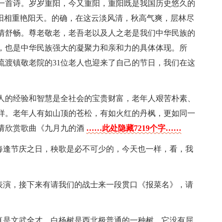
一首诗。岁岁重阳，今又重阳，重阳既是我国历史悠久的
两阳相重艳阳天。的确，在这云淡风清，秋高气爽，层林尽
情舒畅。尊老敬老，老吾老以及人之老是我们中华民族的
，也是中华民族强大的凝聚力和亲和力的具体体现。所
流渡镇敬老院的31位老人也迎来了自己的节日，我们在这
人的经验和智慧是全社会的宝贵财富，老年人艰苦朴素、
样。老年人有如山顶的苍松，有如火红的丹枫，更如同一
请欣赏歌曲《九月九的酒
……此处隐藏7219个字……
，每逢节庆之日，秧歌是必不可少的，今天也一样，看，我
的表演，接下来有请我们的战士来一段贯口《报菜名》，请
士真是文武全才。白杨树是西北极普通的一种树，它没有屈