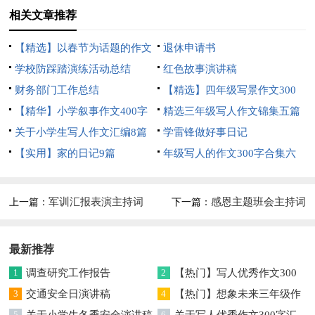
相关文章推荐
【精选】以春节为话题的作文
退休申请书
锦集8篇
学校防踩踏演练活动总结
红色故事演讲稿
财务部门工作总结
【精选】四年级写景作文300
【精华】小学叙事作文400字
字集合五篇
精选三年级写人作文锦集五篇
集锦九篇
关于小学生写人作文汇编8篇
学雷锋做好事日记
【实用】家的日记9篇
年级写人的作文300字合集六
篇
军训汇报表演主持词
感恩主题班会主持词
上一篇：
下一篇：
最新推荐
1
调查研究工作报告
2
【热门】写人优秀作文300
3
交通安全日演讲稿
字集合7篇
4
【热门】想象未来三年级作
5
关于小学生冬季安全演讲稿
文汇编7篇
6
关于写人优秀作文300字汇