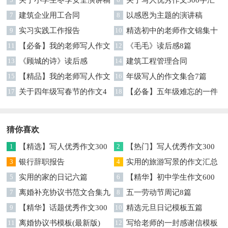
7
建筑企业用工合同
编六篇
8
以感恩为主题的演讲稿
9
实习实践工作报告
10
精选初中的老师作文锦集十
11
【必备】我的老师写人作文
篇
12
《毛毛》读后感8篇
集合八篇
13
《顾城的诗》读后感
14
建筑工程管理合同
15
【精品】我的老师写人作文
16
年级写人的作文集合7篇
集合5篇
17
关于四年级写春节的作文4
18
【必备】五年级难忘的一件
篇
事作文300字集锦6篇
猜你喜欢
1
【精选】写人优秀作文300
2
【热门】写人优秀作文300
字集锦八篇
3
银行辞职报告
字汇总8篇
4
实用的旅游写景的作文汇总
5
实用的家的日记六篇
九篇
6
【精华】初中学生作文600
7
离婚补充协议书范文合集九
字集合十篇
8
五一劳动节周记8篇
篇
9
【精华】话题优秀作文300
10
精选元旦日记模板五篇
字集合9篇
11
离婚协议书模板(最新版)
12
写给老师的一封感谢信模板