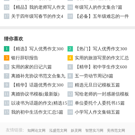
15
【精品】我的老师写人作文
16
年级写人的作文集合7篇
集合5篇
17
关于四年级写春节的作文4
18
【必备】五年级难忘的一件
篇
事作文300字集锦6篇
猜你喜欢
1
【精选】写人优秀作文300
2
【热门】写人优秀作文300
字集锦八篇
3
银行辞职报告
字汇总8篇
4
实用的旅游写景的作文汇总
5
实用的家的日记六篇
九篇
6
【精华】初中学生作文600
7
离婚补充协议书范文合集九
字集合十篇
8
五一劳动节周记8篇
篇
9
【精华】话题优秀作文300
10
精选元旦日记模板五篇
字集合9篇
11
离婚协议书模板(最新版)
12
写给老师的一封感谢信模板
13
以读书为话题的作文(精选15
汇编9篇
14
单位委托个人委托书15篇
篇)
15
我的初中生活作文汇总5篇
16
小学写人作文集锦五篇
:
友情链接
知网论文网
泓盛范文网
妖灵网
智慧实习网
宪伟范文网