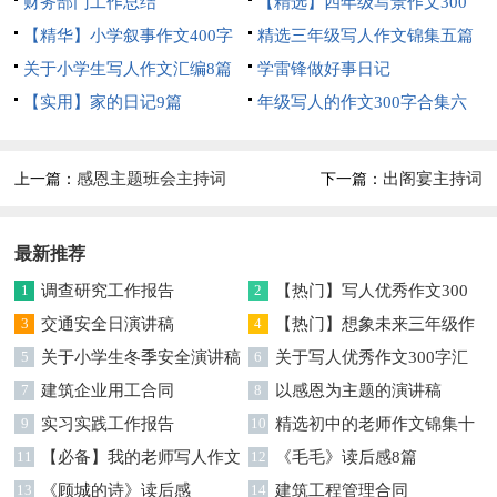
财务部门工作总结
【精选】四年级写景作文300
【精华】小学叙事作文400字
字集合五篇
精选三年级写人作文锦集五篇
集锦九篇
关于小学生写人作文汇编8篇
学雷锋做好事日记
【实用】家的日记9篇
年级写人的作文300字合集六
篇
感恩主题班会主持词
出阁宴主持词
上一篇：
下一篇：
最新推荐
1
调查研究工作报告
2
【热门】写人优秀作文300
3
交通安全日演讲稿
字集合7篇
4
【热门】想象未来三年级作
5
关于小学生冬季安全演讲稿
文汇编7篇
6
关于写人优秀作文300字汇
7
建筑企业用工合同
编六篇
8
以感恩为主题的演讲稿
9
实习实践工作报告
10
精选初中的老师作文锦集十
11
【必备】我的老师写人作文
篇
12
《毛毛》读后感8篇
集合八篇
13
《顾城的诗》读后感
14
建筑工程管理合同