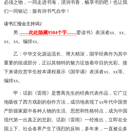
必须之物，一同走进书海，浸润书香，畅享书韵吧！也让我
们一同铭记：腹有诗书气自华！
读书汇报会主持词2
男
……此处隐藏9584个字……
爱读书》表演者xx、xx、
xx、xx。编排xx。
乙：中华文化源远流长、博大精深，国学经典作为其中
重要的组成部分，正以其独特的魅力绽放着夺目的光彩。接
下来请欣赏学生校本课程展示《国学诵》表演者xx、xx等。
编排xx。
甲：话剧《雷雨》是曹禺先生的经典代表作品，它广泛
地吸收了西方戏剧的创作方法，成功地表现了xx年代中国资
产阶级家庭中各种人物的生活、思想和性格特点，成为中国
现代第一出真正的悲剧。话剧《雷雨》一经推出，立即在全
国上下、社会各界产生了强烈的反响，多年来，一直被众多