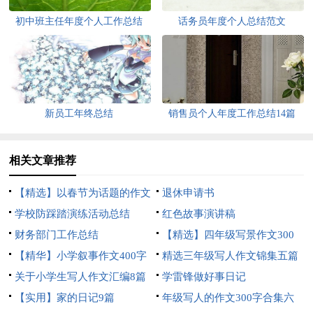
初中班主任年度个人工作总结
话务员年度个人总结范文
新员工年终总结
销售员个人年度工作总结14篇
相关文章推荐
【精选】以春节为话题的作文
退休申请书
锦集8篇
学校防踩踏演练活动总结
红色故事演讲稿
财务部门工作总结
【精选】四年级写景作文300
【精华】小学叙事作文400字
字集合五篇
精选三年级写人作文锦集五篇
集锦九篇
关于小学生写人作文汇编8篇
学雷锋做好事日记
【实用】家的日记9篇
年级写人的作文300字合集六