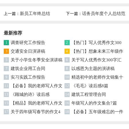
篇
新员工年终总结
话务员年度个人总结范
上一篇：
下一篇：
文
最新推荐
1
调查研究工作报告
2
【热门】写人优秀作文300
3
交通安全日演讲稿
字集合7篇
4
【热门】想象未来三年级作
5
关于小学生冬季安全演讲稿
文汇编7篇
6
关于写人优秀作文300字汇
7
建筑企业用工合同
编六篇
8
以感恩为主题的演讲稿
9
实习实践工作报告
10
精选初中的老师作文锦集十
11
【必备】我的老师写人作文
篇
12
《毛毛》读后感8篇
集合八篇
13
《顾城的诗》读后感
14
建筑工程管理合同
15
【精品】我的老师写人作文
16
年级写人的作文集合7篇
集合5篇
17
关于四年级写春节的作文4
18
【必备】五年级难忘的一件
篇
事作文300字集锦6篇