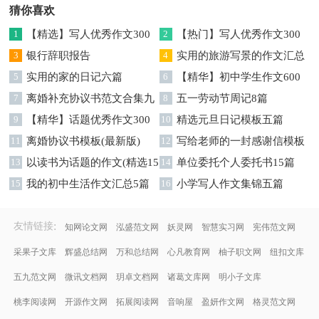
猜你喜欢
1
【精选】写人优秀作文300
2
【热门】写人优秀作文300
字集锦八篇
3
银行辞职报告
字汇总8篇
4
实用的旅游写景的作文汇总
5
实用的家的日记六篇
九篇
6
【精华】初中学生作文600
7
离婚补充协议书范文合集九
字集合十篇
8
五一劳动节周记8篇
篇
9
【精华】话题优秀作文300
10
精选元旦日记模板五篇
字集合9篇
11
离婚协议书模板(最新版)
12
写给老师的一封感谢信模板
13
以读书为话题的作文(精选15
汇编9篇
14
单位委托个人委托书15篇
篇)
15
我的初中生活作文汇总5篇
16
小学写人作文集锦五篇
:
友情链接
知网论文网
泓盛范文网
妖灵网
智慧实习网
宪伟范文网
采果子文库
辉盛总结网
万和总结网
心凡教育网
柚子职文网
纽扣文库
五九范文网
微讯文档网
玥卓文档网
诸葛文库网
明小子文库
桃李阅读网
开源作文网
拓展阅读网
音响屋
盈妍作文网
格灵范文网