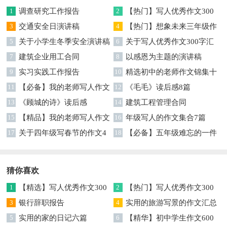
1
调查研究工作报告
2
【热门】写人优秀作文300
3
交通安全日演讲稿
字集合7篇
4
【热门】想象未来三年级作
5
关于小学生冬季安全演讲稿
文汇编7篇
6
关于写人优秀作文300字汇
7
建筑企业用工合同
编六篇
8
以感恩为主题的演讲稿
9
实习实践工作报告
10
精选初中的老师作文锦集十
11
【必备】我的老师写人作文
篇
12
《毛毛》读后感8篇
集合八篇
13
《顾城的诗》读后感
14
建筑工程管理合同
15
【精品】我的老师写人作文
16
年级写人的作文集合7篇
集合5篇
17
关于四年级写春节的作文4
18
【必备】五年级难忘的一件
篇
事作文300字集锦6篇
猜你喜欢
1
【精选】写人优秀作文300
2
【热门】写人优秀作文300
字集锦八篇
3
银行辞职报告
字汇总8篇
4
实用的旅游写景的作文汇总
5
实用的家的日记六篇
九篇
6
【精华】初中学生作文600