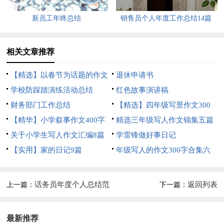
新员工年终总结
销售员个人年度工作总结14篇
相关文章推荐
【精选】以春节为话题的作文
退休申请书
锦集8篇
学校防踩踏演练活动总结
红色故事演讲稿
财务部门工作总结
【精选】四年级写景作文300
【精华】小学叙事作文400字
字集合五篇
精选三年级写人作文锦集五篇
集锦九篇
关于小学生写人作文汇编8篇
学雷锋做好事日记
【实用】家的日记9篇
年级写人的作文300字合集六
篇
话务员年度个人总结范
返回列表
上一篇：
下一篇：
文
最新推荐