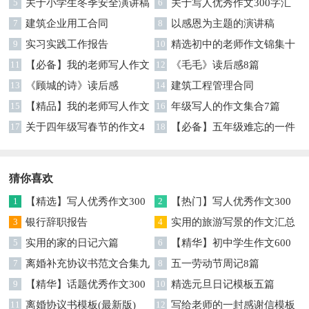
5
关于小学生冬季安全演讲稿
文汇编7篇
6
关于写人优秀作文300字汇
7
建筑企业用工合同
编六篇
8
以感恩为主题的演讲稿
9
实习实践工作报告
10
精选初中的老师作文锦集十
11
【必备】我的老师写人作文
篇
12
《毛毛》读后感8篇
集合八篇
13
《顾城的诗》读后感
14
建筑工程管理合同
15
【精品】我的老师写人作文
16
年级写人的作文集合7篇
集合5篇
17
关于四年级写春节的作文4
18
【必备】五年级难忘的一件
篇
事作文300字集锦6篇
猜你喜欢
1
【精选】写人优秀作文300
2
【热门】写人优秀作文300
字集锦八篇
3
银行辞职报告
字汇总8篇
4
实用的旅游写景的作文汇总
5
实用的家的日记六篇
九篇
6
【精华】初中学生作文600
7
离婚补充协议书范文合集九
字集合十篇
8
五一劳动节周记8篇
篇
9
【精华】话题优秀作文300
10
精选元旦日记模板五篇
字集合9篇
11
离婚协议书模板(最新版)
12
写给老师的一封感谢信模板