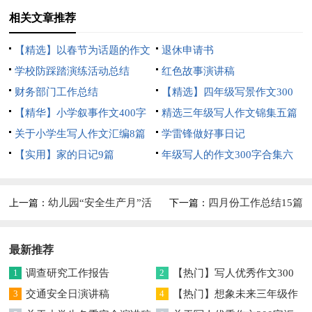
相关文章推荐
【精选】以春节为话题的作文
退休申请书
锦集8篇
学校防踩踏演练活动总结
红色故事演讲稿
财务部门工作总结
【精选】四年级写景作文300
【精华】小学叙事作文400字
字集合五篇
精选三年级写人作文锦集五篇
集锦九篇
关于小学生写人作文汇编8篇
学雷锋做好事日记
【实用】家的日记9篇
年级写人的作文300字合集六
篇
幼儿园“安全生产月”活
四月份工作总结15篇
上一篇：
下一篇：
动总结6篇
最新推荐
1
调查研究工作报告
2
【热门】写人优秀作文300
3
交通安全日演讲稿
字集合7篇
4
【热门】想象未来三年级作