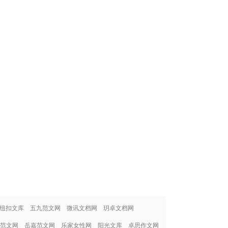
纽扣文库
五九范文网
微讯文档网
玥卓文档网
范文网
岳嘉范文网
乐家女性网
阳光文库
卓思作文网