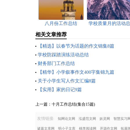
八月份工作总结
学校质量月的活动
结
相关文章推荐
【精选】以春节为话题的作文锦集8篇
学校防踩踏演练活动总结
财务部门工作总结
【精华】小学叙事作文400字集锦九篇
关于小学生写人作文汇编8篇
【实用】家的日记9篇
上一篇：
十月工作总结(集合15篇)
友情链接
:
知网论文网
泓盛范文网
妖灵网
智慧实习
诸葛文库网
明小子文库
桃李阅读网
开源作文网
拓展