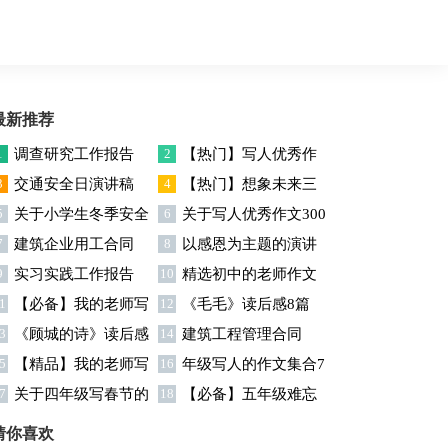
最新推荐
1
调查研究工作报告
2
【热门】写人优秀作
3
交通安全日演讲稿
4
【热门】想象未来三
文300字集合7篇
5
关于小学生冬季安全
6
关于写人优秀作文300
年级作文汇编7篇
7
建筑企业用工合同
8
以感恩为主题的演讲
演讲稿
字汇编六篇
9
实习实践工作报告
10
精选初中的老师作文
稿
1
【必备】我的老师写
12
《毛毛》读后感8篇
锦集十篇
3
《顾城的诗》读后感
14
建筑工程管理合同
人作文集合八篇
5
【精品】我的老师写
16
年级写人的作文集合7
7
关于四年级写春节的
18
【必备】五年级难忘
人作文集合5篇
篇
作文4篇
的一件事作文300字集锦6
猜你喜欢