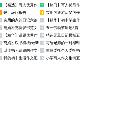
篇
1
【精选】写人优秀作
2
【热门】写人优秀作
3
银行辞职报告
4
实用的旅游写景的作
文300字集锦八篇
文300字汇总8篇
5
实用的家的日记六篇
6
【精华】初中学生作
文汇总九篇
7
离婚补充协议书范文
8
五一劳动节周记8篇
文600字集合十篇
9
【精华】话题优秀作
10
精选元旦日记模板五
合集九篇
1
离婚协议书模板(最新
12
写给老师的一封感谢
文300字集合9篇
篇
3
以读书为话题的作文
14
单位委托个人委托书
)
信模板汇编9篇
5
我的初中生活作文汇
16
小学写人作文集锦五
(精选15篇)
15篇
总5篇
篇