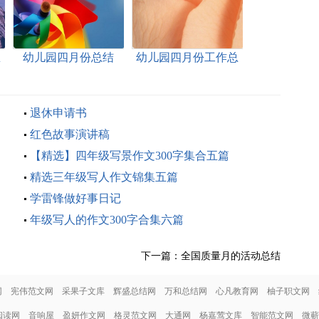
总
幼儿园四月份总结
幼儿园四月份工作总
结15篇
退休申请书
红色故事演讲稿
【精选】四年级写景作文300字集合五篇
精选三年级写人作文锦集五篇
学雷锋做好事日记
年级写人的作文300字合集六篇
下一篇：
全国质量月的活动总结
网
宪伟范文网
采果子文库
辉盛总结网
万和总结网
心凡教育网
柚子职文网
阅读网
音响屋
盈妍作文网
格灵范文网
大通网
杨嘉莺文库
智能范文网
微蕲