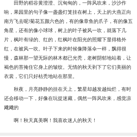
田野的稻谷黄澄澄、沉甸甸的，一阵风吹来，沙沙作
响，果园里的句子像一盏盏灯笼挂在树上，天上的大燕正向
南方飞去呢!菊花五颜六色的，有的像章鱼的爪子，有的像五
角星，还有的像小球球，树上的叶子被风一吹，就落下几
片，枫叶有绿的、红的，红枫叶在阳光的照耀下显得格外
红，在被风一吹。叶子下来的时候像降落伞一样，飘得很
慢，森林那一望无际的林木都已光秃，老树阴郁地站着，让
褐色的苔掩住它身上的皱纹。无情的秋天剥下了它们美丽的
衣裳，它们只好枯秃地站在那里。
秋夜，月亮静静的挂在天上，繁星却越发越灿烂，有时
还会移动一下，好像在玩捉迷藏，偶然一阵风吹来，感觉凉
飕飕的
啊！秋天真美啊！我喜欢迷人的秋天！