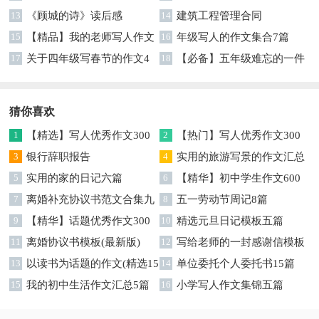
集合八篇
13
《顾城的诗》读后感
14
建筑工程管理合同
15
【精品】我的老师写人作文
16
年级写人的作文集合7篇
集合5篇
17
关于四年级写春节的作文4
18
【必备】五年级难忘的一件
篇
事作文300字集锦6篇
猜你喜欢
1
【精选】写人优秀作文300
2
【热门】写人优秀作文300
字集锦八篇
3
银行辞职报告
字汇总8篇
4
实用的旅游写景的作文汇总
5
实用的家的日记六篇
九篇
6
【精华】初中学生作文600
7
离婚补充协议书范文合集九
字集合十篇
8
五一劳动节周记8篇
篇
9
【精华】话题优秀作文300
10
精选元旦日记模板五篇
字集合9篇
11
离婚协议书模板(最新版)
12
写给老师的一封感谢信模板
13
以读书为话题的作文(精选15
汇编9篇
14
单位委托个人委托书15篇
篇)
15
我的初中生活作文汇总5篇
16
小学写人作文集锦五篇