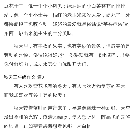
豆花开了，像一个个小喇叭；绿油油的小白菜整齐的排排
站，像一个个小士兵；桔红的老玉米却没人爱，硬死了，牙
都快崩掉了也咬不动；姥姥的最爱就是俗话说“芋头疙瘩”的
东西，炒出来脆生生的十分美味。
秋天里，有丰收的果实，也有美妙的景象，但最美的是
劳动的喜悦。俗话说得好起“一份耕耘就有一份收获”，只要
你付出努力，成功永远会向你敞开大门。
秋天三年级作文 篇9
有人喜欢雪花飞舞的冬天，有人喜欢万物复苏的春天，
而我却喜欢五谷丰登的秋天！
秋天带着落叶的声音来了，早晨像露珠一样新鲜。天空
发出柔和的光辉，澄清又缥缈，使人想听见一阵高飞的云雀
的歌唱，正如望着碧海想看见那一片白帆。