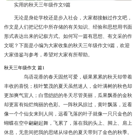
实用的秋天三年级作文9篇
无论是身处学校还是步入社会，大家都接触过作文吧，
作文是人们把记忆中所存储的有关知识、经验和思想用书面
形式表达出来的记叙方式。如何写一篇有思想、有文采的作
文呢？下面是小编为大家收集的秋天三年级作文9篇，欢迎
大家借鉴与参考，希望对大家有所帮助。
秋天三年级作文 篇1
鸟语花香的春天固然可爱，硕果累累的秋天却带着
丰收的喜悦；枝叶繁茂的夏天虽然迷人，金叶满树的秋色却
更加爽气宜人；白雪皑皑的冬天尽管美丽，瓜果飘香的金秋
却更富有灿烂绚丽的色彩。一阵秋风掠过，黄叶飘落，近看
像一个个仙女来到人间，远看飞落的叶子就像一只只金色的
蝴蝶在空中翩翩起舞，飞累了，落在我的头上、脚上、肩上
休息，无意间把我的思绪从绿色的夏天带到了金色的秋季。