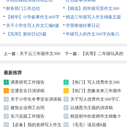
锦集8篇
学校防踩踏演练活动总结
红色故事演讲稿
财务部门工作总结
【精选】四年级写景作文300
【精华】小学叙事作文400字
字集合五篇
精选三年级写人作文锦集五篇
集锦九篇
关于小学生写人作文汇编8篇
学雷锋做好事日记
【实用】家的日记9篇
年级写人的作文300字合集六
篇
关于云三年级作文300
【实用】二年级玩具的
上一篇：
下一篇：
字十篇
作文3篇
最新推荐
1
调查研究工作报告
2
【热门】写人优秀作文300
3
交通安全日演讲稿
字集合7篇
4
【热门】想象未来三年级作
5
关于小学生冬季安全演讲稿
文汇编7篇
6
关于写人优秀作文300字汇
7
建筑企业用工合同
编六篇
8
以感恩为主题的演讲稿
9
实习实践工作报告
10
精选初中的老师作文锦集十
11
【必备】我的老师写人作文
篇
12
《毛毛》读后感8篇