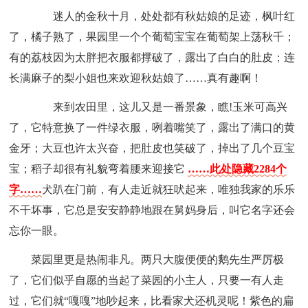
迷人的金秋十月，处处都有秋姑娘的足迹，枫叶红
了，橘子熟了，果园里一个个葡萄宝宝在葡萄架上荡秋千；
有的荔枝因为太胖把衣服都撑破了，露出了白白的肚皮；连
长满麻子的梨小姐也来欢迎秋姑娘了……真有趣啊！
来到农田里，这儿又是一番景象，瞧!玉米可高兴
了，它特意换了一件绿衣服，咧着嘴笑了，露出了满口的黄
金牙；大豆也许太兴奋，把肚皮也笑破了，掉出了几个豆宝
宝；稻子却很有礼貌弯着腰来迎接它
……此处隐藏2284个
字……
犬趴在门前，有人走近就狂吠起来，唯独我家的乐乐
不干坏事，它总是安安静静地跟在舅妈身后，叫它名字还会
忘你一眼。
菜园里更是热闹非凡。两只大腹便便的鹅先生严厉极
了，它们似乎自愿的当起了菜园的小主人，只要一有人走
过，它们就“嘎嘎”地吵起来，比看家犬还机灵呢！紫色的扁