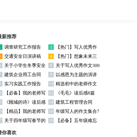
最新推荐
1
调查研究工作报告
2
【热门】写人优秀作
3
交通安全日演讲稿
4
【热门】想象未来三
文300字集合7篇
5
关于小学生冬季安全
6
关于写人优秀作文300
年级作文汇编7篇
7
建筑企业用工合同
8
以感恩为主题的演讲
演讲稿
字汇编六篇
9
实习实践工作报告
10
精选初中的老师作文
稿
1
【必备】我的老师写
12
《毛毛》读后感8篇
锦集十篇
3
《顾城的诗》读后感
14
建筑工程管理合同
人作文集合八篇
5
【精品】我的老师写
16
年级写人的作文集合7
7
关于四年级写春节的
18
【必备】五年级难忘
人作文集合5篇
篇
作文4篇
的一件事作文300字集锦6
猜你喜欢