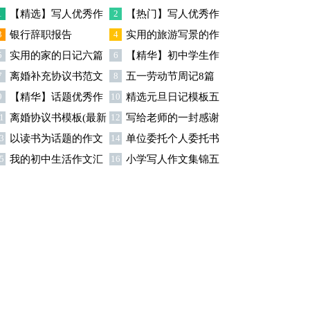
篇
1
【精选】写人优秀作
2
【热门】写人优秀作
3
银行辞职报告
4
实用的旅游写景的作
文300字集锦八篇
文300字汇总8篇
5
实用的家的日记六篇
6
【精华】初中学生作
文汇总九篇
7
离婚补充协议书范文
8
五一劳动节周记8篇
文600字集合十篇
9
【精华】话题优秀作
10
精选元旦日记模板五
合集九篇
1
离婚协议书模板(最新
12
写给老师的一封感谢
文300字集合9篇
篇
3
以读书为话题的作文
14
单位委托个人委托书
)
信模板汇编9篇
5
我的初中生活作文汇
16
小学写人作文集锦五
(精选15篇)
15篇
总5篇
篇